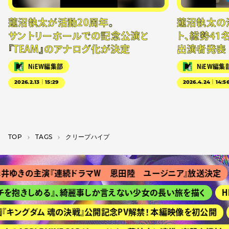
蓮沼執太が活動20周年。
蓮沼執太の
サントリーホールでの記念公演と
ト、総勢41
『TEAM』のアナログ化が決定
出演者発表
NiEW編集部
NiEW編集
2026.2.13｜15:29
2026.4.24｜14:5
TOP
T­A­G­S
クリープハイプ
ゆきの主演『連続ドラマＷ 恩田陸 ユージニア』放送決定
を抱きしめる』、綺麗事しか言えない少女の長い旅を描く
HI
キングダム 魂の決戦』公開記念PV解禁！ 本編映像を初公開
京