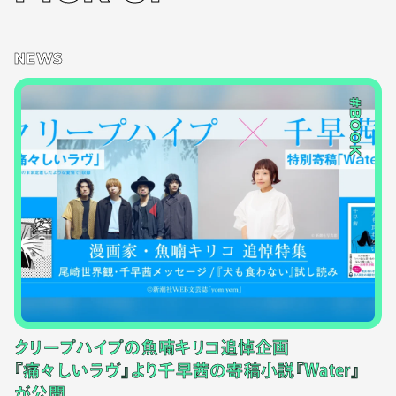
NEWS
#BOOK
クリープハイプの魚喃キリコ追悼企画
『痛々しいラヴ』より千早茜の寄稿小説『Water』
が公開