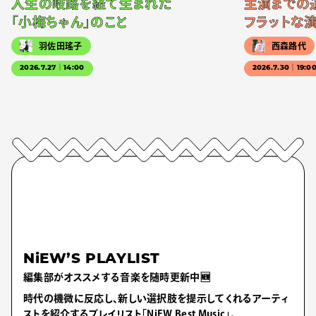
人生の岐路を経て生まれた
主演までの
「小梅ちゃん」のこと
フラットな
羽佐田瑤子
西森路代
2026.7.27｜14:00
2026.7.30｜19:0
NiEW’S PLAYLIST
編集部がオススメする音楽を随時更新中🆕
時代の機微に反応し、新しい選択肢を提示してくれるアーティ
ストを紹介するプレイリスト「NiEW Best Music」。