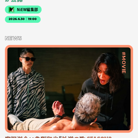
NiEW編集部
2026.6.30｜19:00
NEWS
#MOVIE