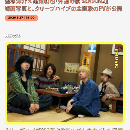
窪塚洋介×亀梨和也『外道の歌 SEASON2』
場面写真と、クリープハイプの主題歌のPVが公開
2026.3.27｜18:00
NEWS
#MUSIC