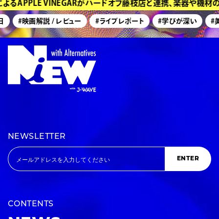
るAPPLE VINEGARがハードオフ藤枝店と連携、楽器や機材
#映画解説 / レビュー
#ライブレポート
#学びが深い
#美
NEWSLETTER
ENTER
CONTENTS