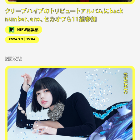
クリープハイプのトリビュートアルバムにback
number、ano、セカオワら11組参加
NiEW編集部
2024.7.9｜15:04
NEWS
#MUSIC