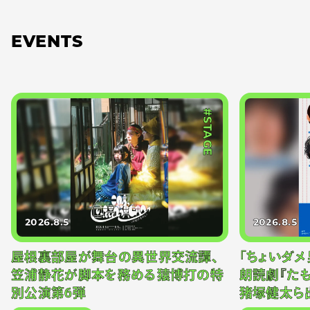
EVENTS
#STAGE
2026.8.5
2026.8.5
屋根裏部屋が舞台の異世界交流譚、
「ちょいダメ
笠浦静花が脚本を務める猿博打の特
朗読劇『た
別公演第6弾
猪塚健太ら