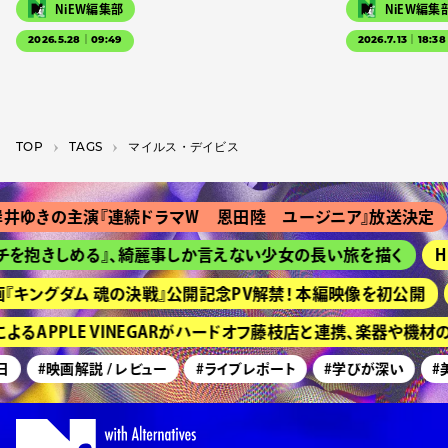
NiEW編集部
NiEW編集
2026.5.28｜09:49
2026.7.13｜18:38
TOP
T­A­G­S
マイルス・デイビス
井ゆきの主演『連続ドラマＷ 恩田陸 ユージニア』放送決定
を抱きしめる』、綺麗事しか言えない少女の長い旅を描く
HI
『キングダム 魂の決戦』公開記念PV解禁！ 本編映像を初公開
るAPPLE VINEGARがハードオフ藤枝店と連携、楽器や機材
#映画解説 / レビュー
#ライブレポート
#学びが深い
#美