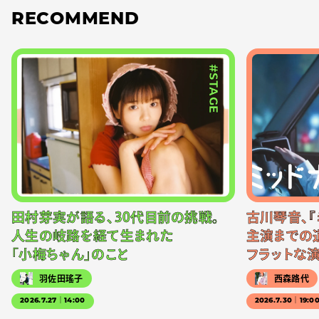
RECOMMEND
#STAGE
田村芽実が語る、30代目前の挑戦。
古川琴音、『
人生の岐路を経て生まれた
主演までの
「小梅ちゃん」のこと
フラットな
羽佐田瑤子
西森路代
2026.7.27｜14:00
2026.7.30｜19:0