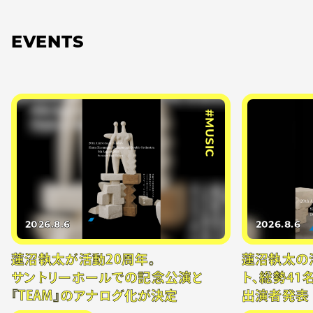
EVENTS
#MUSIC
2026.8.6
2026.8.6
蓮沼執太が活動20周年。
蓮沼執太の
サントリーホールでの記念公演と
ト、総勢41
『TEAM』のアナログ化が決定
出演者発表