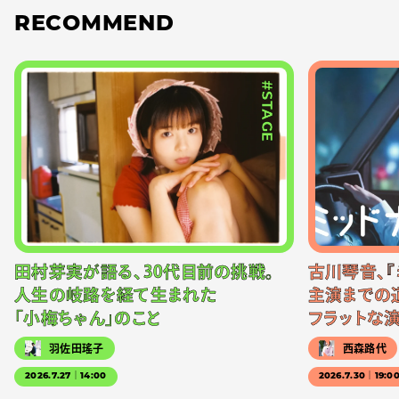
RECOMMEND
#STAGE
田村芽実が語る、30代目前の挑戦。
古川琴音、『
人生の岐路を経て生まれた
主演までの
「小梅ちゃん」のこと
フラットな
羽佐田瑤子
西森路代
2026.7.27｜14:00
2026.7.30｜19:0