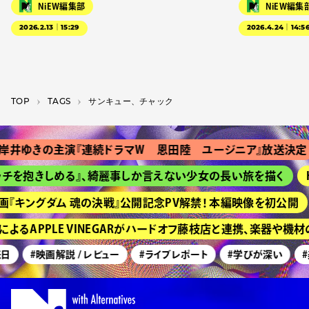
NiEW編集部
NiEW編集
2026.2.13｜15:29
2026.4.24｜14:5
TOP
T­A­G­S
サンキュー、チャック
井ゆきの主演『連続ドラマＷ 恩田陸 ユージニア』放送決定
チを抱きしめる』、綺麗事しか言えない少女の長い旅を描く
H
『キングダム 魂の決戦』公開記念PV解禁！ 本編映像を初公開
よるAPPLE VINEGARがハードオフ藤枝店と連携、楽器や機
日
#映画解説 / レビュー
#ライブレポート
#学びが深い
#