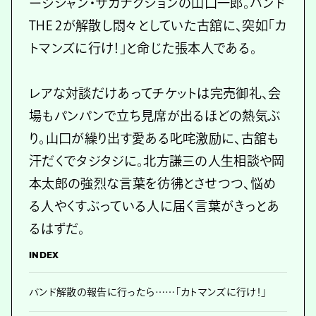
ージシャン・サカナクションの山口一郎。バンド
THE 2が解散し悶々としていた古舘に、突如「カ
トマンズに行け！」と命じた張本人である。
レアな対談だけあってチケットは完売御礼、会
場もパンパンで立ち見席が出るほどの熱気ぶ
り。山口が繰り出す愛ある叱咤激励に、古舘も
汗だくでタジタジに。北方謙三の人生相談や岡
本太郎の強烈な言葉を彷彿とさせつつ、悩め
る人やくすぶっている人に届く言葉がきっとあ
るはずだ。
INDEX
バンド解散の報告に行ったら……「カトマンズに行け！」