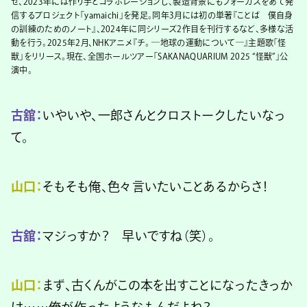
せ、2023年には作り手とコラボレーションし、製造背景にもフォーカスをあて発
信するプロジェクト「yamaichi」を発足。同年3月には初の単著『ことば 僕自身
の訓練のためのノート』、2024年に同シリーズ2作目を刊行するなど、多様な活
動を行う。2025年2月、NHKアニメ『チ。 ―地球の運動について―』主題歌「怪
獣」をリリース。現在、全国ホールツアー「SAKANAQUARIUM 2025 “怪獣”」公
演中。
古舘：
いやいや、一郎さんとクロストークしたいなっ
て。
山口：
そもそも俺、色々言いたいことあるからさ！
古舘：
マジっすか？ 早いですね（笑）。
山口：
まず、古くんがこの本を出すことになったきっか
け……俺が作ったようなもんだよね？