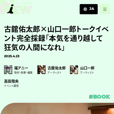
JA
JA
古舘佑太郎×山口一郎トークイベ
EN
ZH
ント完全採録「本気を通り越して
狂気の人間になれ」
2025.4.23
福アニー
古舘佑太郎
山口一郎
取材・執筆・編集
アーティスト
アーティスト
高田陸央
イベント撮影
#BOOK