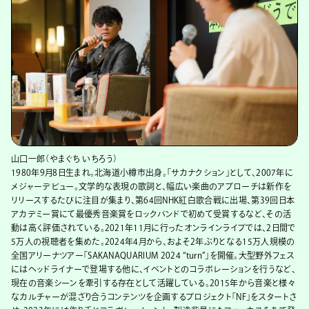
山口一郎（やまぐち いちろう）
1980年9月8日生まれ。北海道小樽市出身。「サカナクション」として、2007年に
メジャーデビュー。文学的な表現の歌詞と、幅広い楽曲のアプローチは新作を
リリースするたびに注目が集まり、第64回NHK紅白歌合戦に出場、第39回日本
アカデミー賞にて最優秀音楽賞をロックバンドで初めて受賞するなど、その活
動は高く評価されている。2021年11月に行ったオンラインライブでは、2日間で
5万人の視聴者を集めた。2024年4月から、およそ2年ぶりとなる15万人規模の
全国アリーナツアー「SAKANAQUARIUM 2024 “turn”」を開催。大型野外フェス
にはヘッドライナーで登場する他に、イベントとのコラボレーションを行うなど、
現在の音楽シーンを牽引する存在として活躍している。2015年から音楽と様々
なカルチャーが混ざり合うコンテンツを企画するプロジェクト「NF」をスタートさ