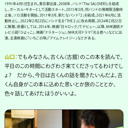
1991年4月5日生まれ。東京都出身。2008年、バンド「The SALOVERS」を結成
し、ボーカル・ギターとして活動スタート。2015年3月、同バンドの無期限活動休
止後、ソロ活動を開始。2017年3月、新たなバンド「2」を結成。2021年6月に活
動休止し、2022年2月22日にバンド名を「THE 2」に改め再開。2024年2月22日
に解散。俳優としては、2014年、映画『日々ロック』でデビュー。以降、NHK連続テ
レビ小説『ひよっこ』、映画『ナラタージュ』、NHK大河ドラマ『光る君へ』などに出
演。主演映画に『いちごの唄』『アイムクレイジー』などがある。
山口：
でもみなさん、古くん（古舘）のこの本を読んで、
平日のこの時間にわざわざ来てくださってるわけでし
ょ？ だから、今日は古くんの話を聞きたいんだよ。古
くん自身がこの本に込めた思いとか旅のこととか、
色々話してあげたほうがいいよ。