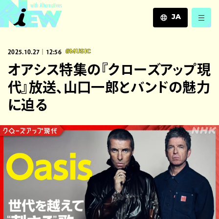
JA
JA
2025.10.27｜12:56
#MUSIC
EN
ZH
オアシス特集の『クローズアップ現
代』放送、山口一郎とバンドの魅力
に迫る