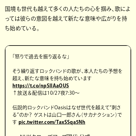
国境も世代も越えて多くの人たちの心を掴み、歌によ
っては彼らの意図を越えて新たな意味や広がりを持
ち始めている。
「怒りで過去を振り返るな」
そう繰り返すロックバンドの歌が、本人たちの予想を
超え、新たな意味を持ち始めています
https://t.co/npSIlAaOUS
↑放送＆配信は10/27夜7:30～
伝説的ロックバンドOasisはなぜ世代を越えて“刺さ
る”のか？ ゲストは山口一郎さん（サカナクション）で
す
pic.twitter.com/TaxSSqa5Nh