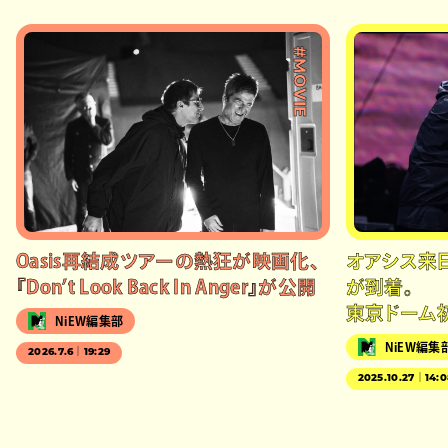
#MOVIE
Oasis再結成ツアーの熱狂が映画化、
オアシス来
『Don’t Look Back In Anger』が公開
が到着。
東京ドーム
NiEW編集部
NiEW編集
2026.7.6｜19:29
2025.10.27｜14: