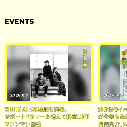
EVENTS
#MUSIC
2026.8.9
2026.8.9
WHITE ASH再始動を発表、
弾き語りイベン
サポートドラマーを迎えて新宿LOFT
が今年も金
でワンマン開催
長岡亮介、