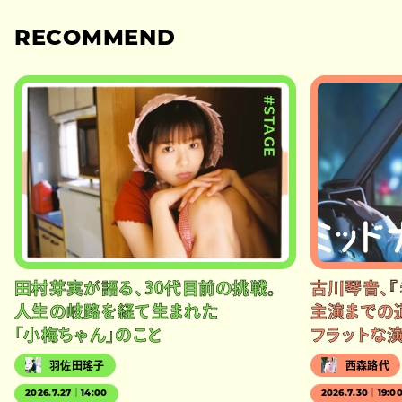
RECOMMEND
#STAGE
田村芽実が語る、30代目前の挑戦。
古川琴音、『
人生の岐路を経て生まれた
主演までの
「小梅ちゃん」のこと
フラットな
羽佐田瑤子
西森路代
2026.7.27｜14:00
2026.7.30｜19:0