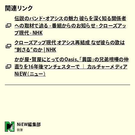
関連リンク
伝説のバンド・オアシスの魅力 彼らを深く知る関係者
への取材で迫る - 番組からのお知らせ - クローズアッ
プ現代 - NHK
クローズアップ現代 オアシス再結成 なぜ彼らの歌は
“刺さる”のか | NHK
かが屋・賀屋にとってのOasis、「異国」の兄弟喧嘩の仲
直りを16年後マンチェスターで ｜ カルチャーメディア
NiEW（ニュー）
NiEW編集部
執筆