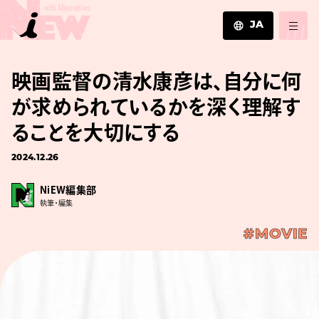
JA
JA
映画監督の清水康彦は、自分に何
EN
ZH
が求められているかを深く理解す
ることを大切にする
2024.12.26
NiEW編集部
執筆・編集
#MOVIE