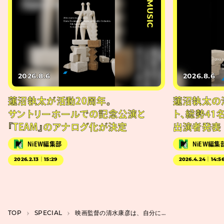
#MUSIC
2026.8.6
2026.8.6
蓮沼執太が活動20周年。
蓮沼執太の
サントリーホールでの記念公演と
ト、総勢41
『TEAM』のアナログ化が決定
出演者発表
NiEW編集部
NiEW編集
2026.2.13｜15:29
2026.4.24｜14:5
TOP
SPECIAL
映画監督の清水康彦は、自分に何が求められているかを深く理解することを大切にする