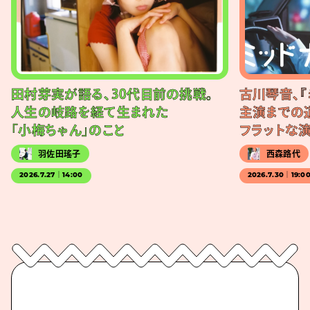
田村芽実が語る、30代目前の挑戦。
古川琴音、『
人生の岐路を経て生まれた
主演までの
「小梅ちゃん」のこと
フラットな
羽佐田瑤子
西森路代
2026.7.27｜14:00
2026.7.30｜19:0