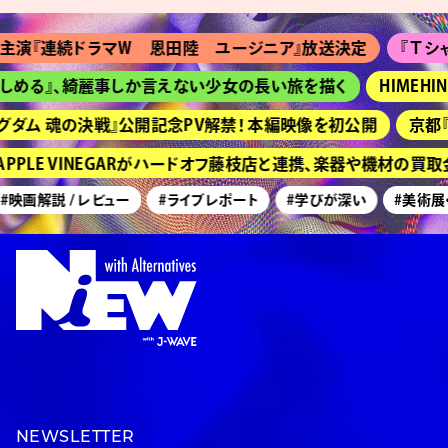
連続ドラマＷ 恩田陸 ユージニア』放送決定
『Ｔシャツが乾
る』、綺麗事しか言えない少女の長い旅を描く
HIMEHINA
ム 魂の決戦』公開記念PV解禁！ 本編映像を初公開
京都『ボロフ
LE VINEGARがハードオフ藤枝店と連携、楽器や機材の買取金
画解説 / レビュー
#ライブレポート
#学びが深い
#美術展・芸術
NEWSLETTER