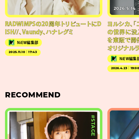
2026.5.14
RADWIMPSの20周年トリビュートにD
ヨルシカ、「
ISH//、Vaundy、ハナレグミ
の世界に没
を東阪で開
NiEW編集部
オリジナル
2025.11.10｜17:43
NiEW編集
2026.4.23｜19:0
RECOMMEND
#STAGE