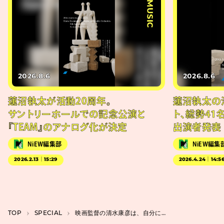
#MUSIC
2026.8.6
2026.8.6
蓮沼執太が活動20周年。
蓮沼執太の
サントリーホールでの記念公演と
ト、総勢41
『TEAM』のアナログ化が決定
出演者発表
NiEW編集部
NiEW編集
2026.2.13｜15:29
2026.4.24｜14:5
TOP
SPECIAL
映画監督の清水康彦は、自分に何が求められているかを深く理解することを大切にする