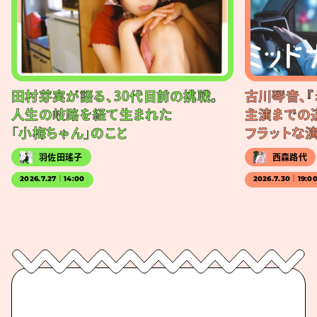
田村芽実が語る、30代目前の挑戦。
古川琴音、『
人生の岐路を経て生まれた
主演までの
「小梅ちゃん」のこと
フラットな
羽佐田瑤子
西森路代
2026.7.27｜14:00
2026.7.30｜19:0