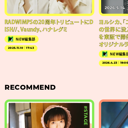
2026.5.14
RADWIMPSの20周年トリビュートにD
ヨルシカ、「
ISH//、Vaundy、ハナレグミ
の世界に没
を東阪で開
NiEW編集部
オリジナル
2025.11.10｜17:43
NiEW編集
2026.4.23｜19:0
RECOMMEND
#STAGE