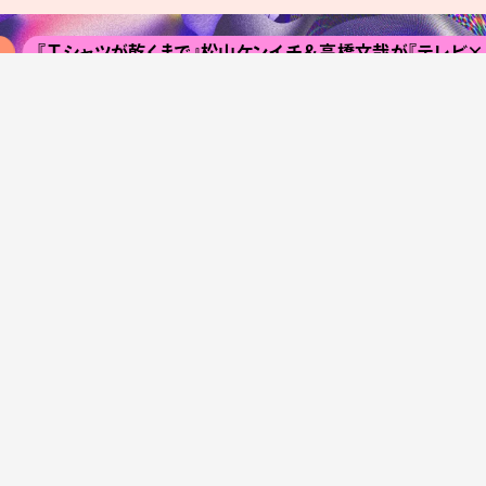
『Ｔシャツが乾くまで』松山ケンイチ＆高橋文哉が『テレビ×ミセス』出演
く
HIMEHINAのVTuber初となる単独ワールドツアー、最終
編映像を初公開
京都『ボロフェスタ』第1弾でOGRE YOU ASSHOLE
藤枝店と連携、楽器や機材の買取金額寄付を開始
北村匠海主演、映
ポート
#学びが深い
#美術展・芸術祭レポート / 解説
#メンタ
NEWSLETTER