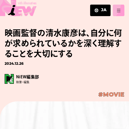
JA
JA
映画監督の清水康彦は、自分に何
EN
ZH
が求められているかを深く理解す
ることを大切にする
2024.12.26
NiEW編集部
執筆・編集
#MOVIE