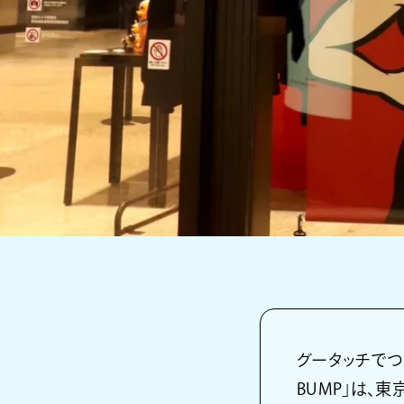
グータッチでつな
BUMP」は、