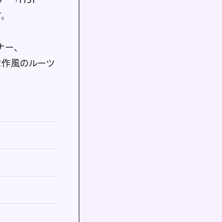
。
ナー、
な作風のルーツ