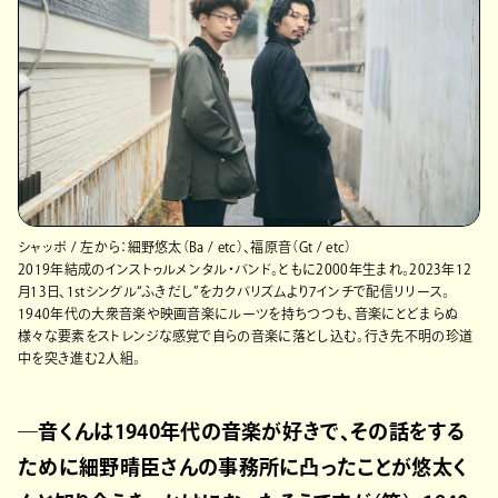
シャッポ / 左から：細野悠太（Ba / etc）、福原音（Gt / etc）
2019年結成のインストゥルメンタル・バンド。ともに2000年生まれ。2023年12
月13日、1stシングル“ふきだし”をカクバリズムより7インチで配信リリース。
1940年代の大衆音楽や映画音楽にルーツを持ちつつも、音楽にとどまらぬ
様々な要素をストレンジな感覚で自らの音楽に落とし込む。行き先不明の珍道
中を突き進む2人組。
―音くんは1940年代の音楽が好きで、その話をする
ために細野晴臣さんの事務所に凸ったことが悠太く