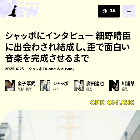
JA
JA
シャッポにインタビュー 細野晴臣
EN
ZH
に出会わされ結成し、歪で面白い
音楽を完成させるまで
2025.4.23
シャッポ『a one & a two』
金子厚武
シャッポ
廣田達也
川浦慧
取材・執筆
バンド
撮影
編集
#PR
#MUSIC