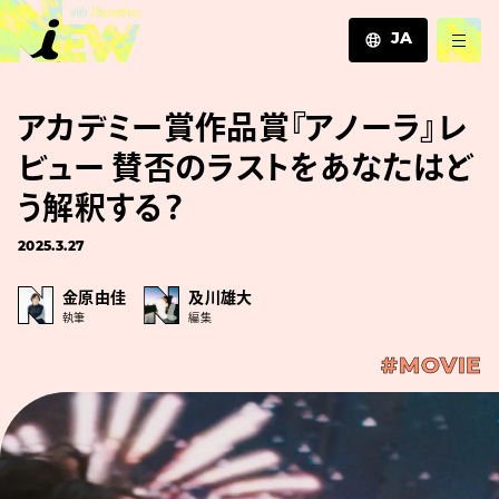
JA
JA
アカデミー賞作品賞『アノーラ』レ
EN
ZH
ビュー 賛否のラストをあなたはど
う解釈する？
2025.3.27
金原由佳
及川雄大
執筆
編集
#MOVIE