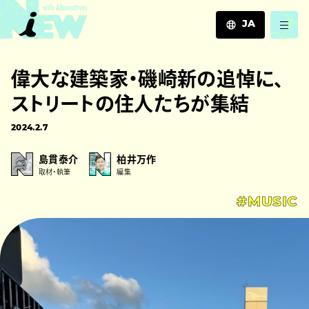
JA
JA
偉大な建築家・磯崎新の追悼に、
EN
ZH
ストリートの住人たちが集結
2024.2.7
島貫泰介
柏井万作
取材・執筆
編集
#MUSIC