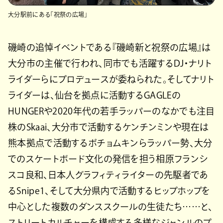
大分駅前にある「祝祭の広場」
磯崎の追悼イベントである『磯崎新と祝祭の広場』は
大分市の主催で行われ、同市でも活躍するDJ・ナリト
ライダーらにプロデュースが委ねられた。そしてナリト
ライダーは、仙台を拠点に活動するGAGLEの
HUNGERや2020年代の若手ラッパーのなかでも注目
株のSkaai、大分市で活動するケンチンミンや現在は
熊本拠点で活動するポチョムキンらラッパー勢、大分
でのスケートボード文化の発信を担う相原フランシ
スコ良和、日本人グラフィティライターの先駆者であ
るSnipe1、そして大分県内で活動するヒップホップを
中心とした複数のダンススクールの生徒たち……と、
ストリートカルチャーを構成する多様なジャンルのプ