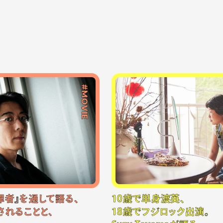
#MOVIE
罪者』を通して語る、
10歳で単身渡英、
されることと、
18歳でフジロック出演。