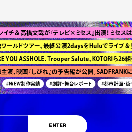
高橋文哉が『テレビ×ミセス』出演！ ミセスは“Bran
ワールドツアー、最終公演2daysをHuluでライブ＆見
ASSHOLE、Trooper Salute、KOTORIら26組発
演、映画『しびれ』の予告編が公開。SADFRANKに
#NiEW制作実績
#劇評・舞台レポート
#都市計画・街づく
ENTER