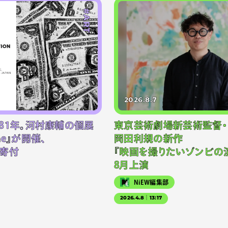
#ART
2026.8.7
81年。河村康輔の個展
東京芸術劇場新芸術監督・
-one』が開催、
岡田利規の新作
寄付
『映画を撮りたいゾンビの演
8月上演
NiEW編集部
2026.4.8｜13:17