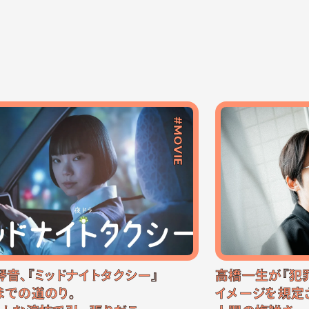
#MOVIE
琴音、『ミッドナイトタクシー』
高橋一生が『犯
までの道のり。
イメージを規定