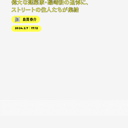
偉大な建築家・磯崎新の追悼に、
ストリートの住人たちが集結
島貫泰介
2024.2.7｜17:12