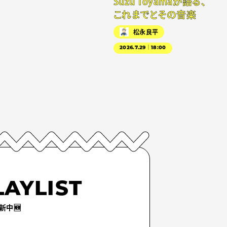
Suzu Toyamaが語る、
これまでとその音楽
松永良平
2026.7.29｜18:00
LAYLIST
新中🆕