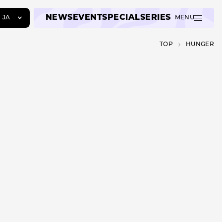
NEWS
EVENT
SPECIAL
SERIES
JA
MENU
JA
TOP
HUNGER
EN
ZH