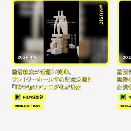
#MUSIC
2026.8.6
202
蓮沼執太が活動20周年。
蓮沼
サントリーホールでの記念公演と
総勢
『TEAM』のアナログ化が決定
出演
NiEW編集部
2026.2.13｜15:29
2026.