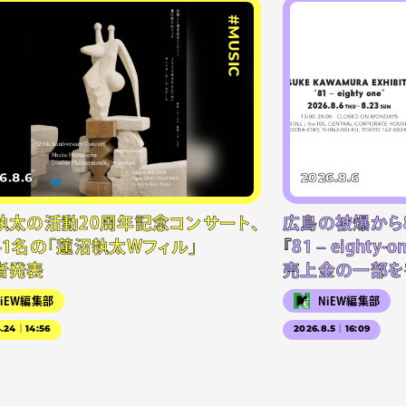
#MUSIC
6.8.6
2026.8.6
執太の活動20周年記念コンサート、
広島の被爆から
41名の「蓮沼執太Wフィル」
『81 – eighty
者発表
売上金の一部を
NiEW編集部
NiEW編集部
4.24｜14:56
2026.8.5｜16:09