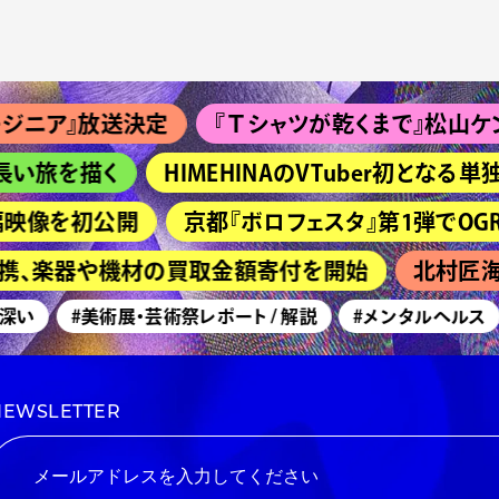
ア』放送決定
『Ｔシャツが乾くまで』松山ケンイチ＆
旅を描く
HIMEHINAのVTuber初となる単独
映像を初公開
京都『ボロフェスタ』第1弾でOGRE YOU 
連携、楽器や機材の買取金額寄付を開始
北村匠海主
い
#美術展・芸術祭レポート / 解説
#メンタルヘルス
NEWSLETTER