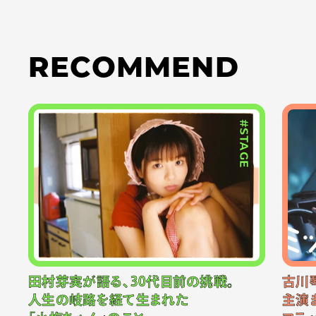
RECOMMEND
#STAGE
田村芽実が語る、30代目前の挑戦。
古川
人生の岐路を経て生まれた
主演