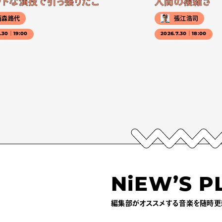
ットな演技で引っ張りだこ
人間の複雑さ
西森路代
張江浩司
7.30｜19:00
2026.7.30｜18:00
NiEW’S P
編集部がオススメする音楽を随時更