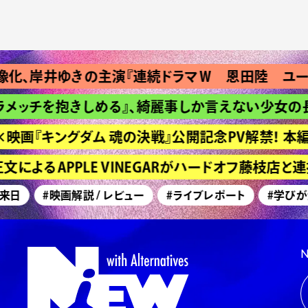
、岸井ゆきの主演『連続ドラマＷ 恩田陸 ユージニ
ッチを抱きしめる』、綺麗事しか言えない少女の長い
画『キングダム 魂の決戦』公開記念PV解禁！ 本編
によるAPPLE VINEGARがハードオフ藤枝店と
日
#映画解説 / レビュー
#ライブレポート
#学びが深