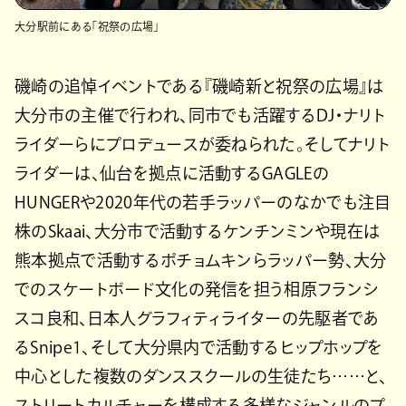
大分駅前にある「祝祭の広場」
磯崎の追悼イベントである『磯崎新と祝祭の広場』は
大分市の主催で行われ、同市でも活躍するDJ・ナリト
ライダーらにプロデュースが委ねられた。そしてナリト
ライダーは、仙台を拠点に活動するGAGLEの
HUNGERや2020年代の若手ラッパーのなかでも注目
株のSkaai、大分市で活動するケンチンミンや現在は
熊本拠点で活動するポチョムキンらラッパー勢、大分
でのスケートボード文化の発信を担う相原フランシ
スコ良和、日本人グラフィティライターの先駆者であ
るSnipe1、そして大分県内で活動するヒップホップを
中心とした複数のダンススクールの生徒たち……と、
ストリートカルチャーを構成する多様なジャンルのプ