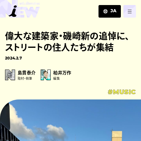
JA
JA
偉大な建築家・磯崎新の追悼に、
EN
ZH
ストリートの住人たちが集結
2024.2.7
島貫泰介
柏井万作
取材・執筆
編集
#MUSIC