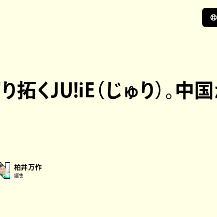
拓くJU!iE（じゅり）。中
柏井万作
編集