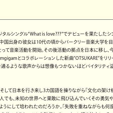
タルシングル“What is love???”でデビューを果たし
iE。中国出身の彼女は10代の頃からバークリー音楽大学を
たって音楽活動を開始。その後活動の拠点を日本に移し、今
imgigamとコラボレーションした新曲”OTSUKARE”をリ
き通るような歌声からは想像もつかないほどバイタリティ
、そして日本を行き来し3カ国語を操りながら「文化の架け
とえ一人でも、未知の世界へと果敢に飛び込んでいくその勇気
ようにして培われたのだろうか。「失敗を重ねながらも何