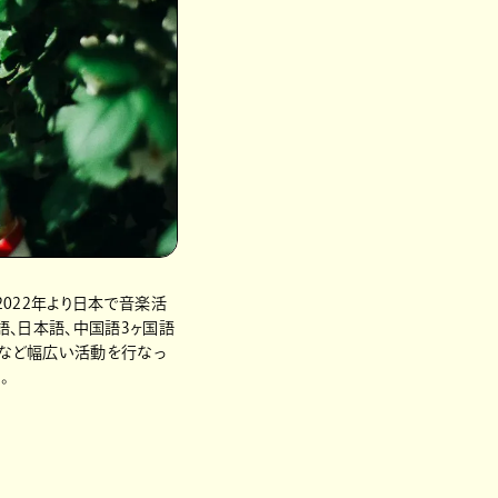
022年より日本で音楽活
語、日本語、中国語3ヶ国語
スなど幅広い活動を行なっ
。