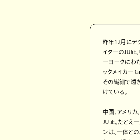
昨年12月にデジ
イターのJU!
ーヨークにわ
ックメイカー G
その繊細で透
けている。
中国、アメリカ
JU!iE。た
ンは、一体どの