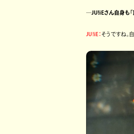
─JU!iEさん自身
JU!iE：
そうですね。