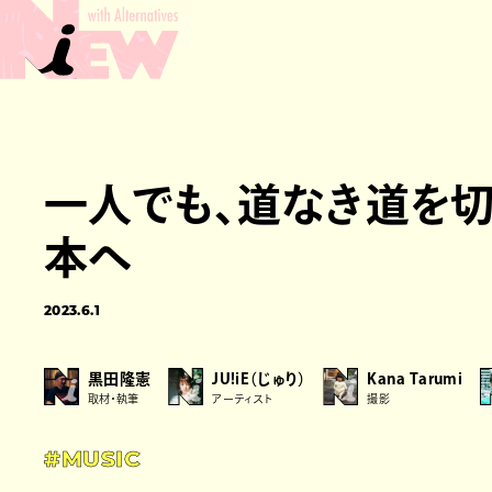
一人でも、道なき道を切り
本へ
2023.6.1
黒田隆憲
JU!iE（じゅり）
Kana Tarumi
取材・執筆
アーティスト
撮影
#MUSIC