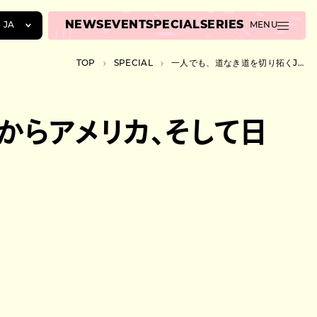
NEWS
EVENT
SPECIAL
SERIES
JA
MENU
JA
TOP
SPECIAL
一人でも、道なき道を切り拓くJU!iE（じゅり）。中国からアメリカ、そして日本へ
EN
ZH
国からアメリカ、そして日