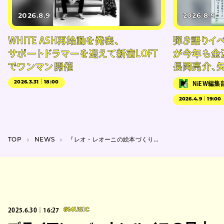
2026.8.9
2026.8.9
WHITE ASH再始動を発表、
弾き語りイベン
サポートドラマーを迎えて新宿LOFT
が今年も金
でワンマン開催
長岡亮介、
2026.3.31｜18:00
NiEW編集
2026.4.9｜19:00
TOP
NEWS
『レオ・レオーニの絵本づくり展』7月から渋谷で開催、技法やメッセージを紐解く
2025.6.30｜16:27
#MUSIC