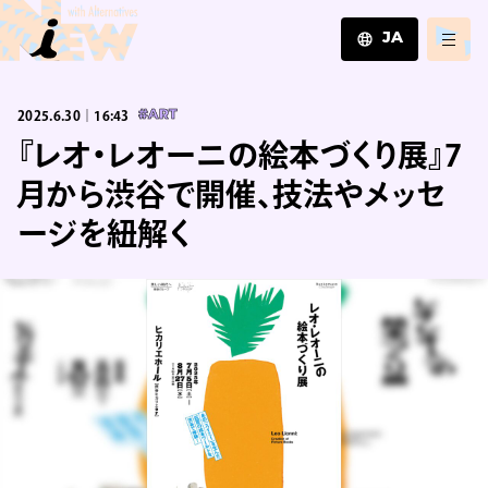
JA
JA
2025.6.30｜16:43
#ART
EN
ZH
『レオ・レオーニの絵本づくり展』7
月から渋谷で開催、技法やメッセ
ージを紐解く