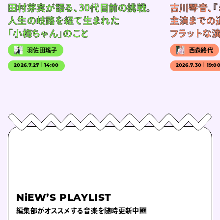
田村芽実が語る、30代目前の挑戦。
古川琴音、『
人生の岐路を経て生まれた
主演までの
「小梅ちゃん」のこと
フラットな
羽佐田瑤子
西森路代
2026.7.27｜14:00
2026.7.30｜19:0
NiEW’S PLAYLIST
編集部がオススメする音楽を随時更新中🆕