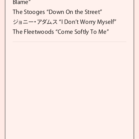
Blame”
The Stooges “Down On the Street”
ジョニー・アダムス “I Don’t Worry Myself”
The Fleetwoods “Come Softly To Me”