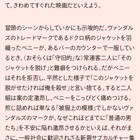
て、きわめてすぐれた映画だといえよう。
冒頭のシーンからしていかにも示唆的だ。ヴァンダル
ズのトレードマークであるドクロ柄のジャケットを羽
織ったベニーが、あるバーのカウンターで一服してい
るとき、（おそらくは「守旧的」な）常連客二人に「その
ジャケットを脱げ」と難癖をつけられる。だがベニー
はそれを拒否し、平然とした様子で「このジャケットを
脱がせたければ俺を殺せ」と言い捨てる。すると二人
組は案の定激昂し、ベニーをこっぴどく痛めつける。
煎じ詰めれば単なる「被服上の模様」でしかないヴァ
ンダルズのマークが、なぜこれほどまでに「普通の男
たち」を不安に陥れ激昂させるかといえば、それがま
さに、一般社会に歓迎されざる新興サブカルチャー集