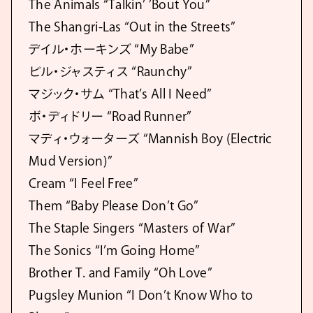
The Animals “Talkin’ ’Bout You”
The Shangri-Las “Out in the Streets”
デイル・ホーキンズ “My Babe”
ビル・ジャスティス “Raunchy”
マジック・サム “That’s All I Need”
ボ・ディドリー “Road Runner”
マディ・ウォーターズ “Mannish Boy (Electric
Mud Version)”
Cream “I Feel Free”
Them “Baby Please Don’t Go”
The Staple Singers “Masters of War”
The Sonics “I’m Going Home”
Brother T. and Family “Oh Love”
Pugsley Munion “I Don’t Know Who to