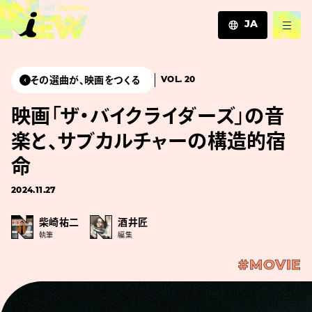
JA
JA
EN
その選曲が、映画をつくる
VOL. 20
ZH
映画「ザ・バイクライダーズ」の音
楽と、サブカルチャーの構造的宿
命
2024.11.27
柴崎祐二
酒井匠
執筆
編集
#MOVIE