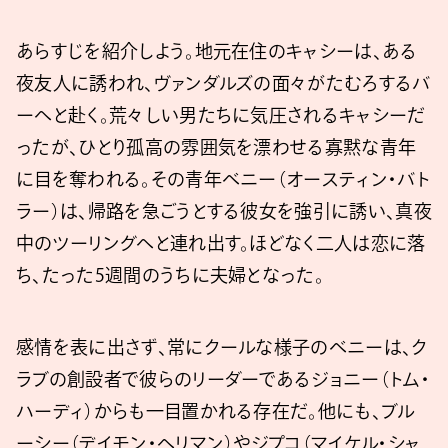
あらすじを紹介しよう。地元在住のキャシーは、ある
夜友人に誘われ、ヴァンダルズの面々がたむろするバ
ーへと赴く。荒々しい男たちに気圧されるキャシーだ
ったが、ひとり孤高の雰囲気を漂わせる寡黙な青年
に目を奪われる。その青年ベニー（オースティン・バト
ラー）は、帰路を急ごうとする彼女を強引に誘い、真夜
中のツーリングへと連れ出す。ほどなく二人は恋に落
ち、たった5週間のうちに夫婦となった。
感情を表に出さず、常にクールな様子のベニーは、ク
ラブの創設者で彼らのリーダーであるジョニー（トム・
ハーディ）からも一目置かれる存在だ。他にも、ブル
ーシー（デイモン・ヘリマン）やジプコ（マイケル・シャ