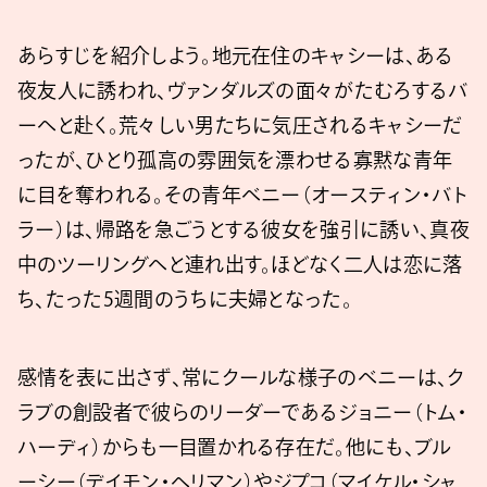
あらすじを紹介しよう。地元在住のキャシーは、ある
夜友人に誘われ、ヴァンダルズの面々がたむろするバ
ーへと赴く。荒々しい男たちに気圧されるキャシーだ
ったが、ひとり孤高の雰囲気を漂わせる寡黙な青年
に目を奪われる。その青年ベニー（オースティン・バト
ラー）は、帰路を急ごうとする彼女を強引に誘い、真夜
中のツーリングへと連れ出す。ほどなく二人は恋に落
ち、たった5週間のうちに夫婦となった。
感情を表に出さず、常にクールな様子のベニーは、ク
ラブの創設者で彼らのリーダーであるジョニー（トム・
ハーディ）からも一目置かれる存在だ。他にも、ブル
ーシー（デイモン・ヘリマン）やジプコ（マイケル・シャ