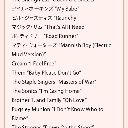
デイル・ホーキンズ “My Babe”
ビル・ジャスティス “Raunchy”
マジック・サム “That’s All I Need”
ボ・ディドリー “Road Runner”
マディ・ウォーターズ “Mannish Boy (Electric
Mud Version)”
Cream “I Feel Free”
Them “Baby Please Don’t Go”
The Staple Singers “Masters of War”
The Sonics “I’m Going Home”
Brother T. and Family “Oh Love”
Pugsley Munion “I Don’t Know Who to
Blame”
The Stooges “Down On the Street”