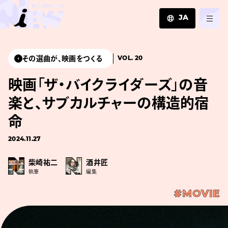
JA
JA
EN
その選曲が、映画をつくる
VOL. 20
ZH
映画「ザ・バイクライダーズ」の音
楽と、サブカルチャーの構造的宿
命
2024.11.27
柴崎祐二
酒井匠
執筆
編集
#MOVIE