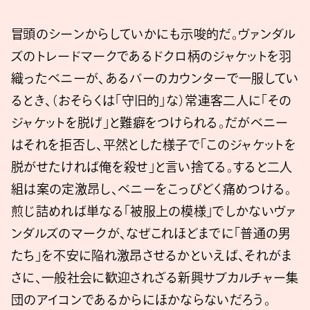
冒頭のシーンからしていかにも示唆的だ。ヴァンダル
ズのトレードマークであるドクロ柄のジャケットを羽
織ったベニーが、あるバーのカウンターで一服してい
るとき、（おそらくは「守旧的」な）常連客二人に「その
ジャケットを脱げ」と難癖をつけられる。だがベニー
はそれを拒否し、平然とした様子で「このジャケットを
脱がせたければ俺を殺せ」と言い捨てる。すると二人
組は案の定激昂し、ベニーをこっぴどく痛めつける。
煎じ詰めれば単なる「被服上の模様」でしかないヴァ
ンダルズのマークが、なぜこれほどまでに「普通の男
たち」を不安に陥れ激昂させるかといえば、それがま
さに、一般社会に歓迎されざる新興サブカルチャー集
団のアイコンであるからにほかならないだろう。