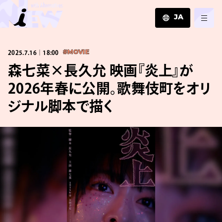
JA
JA
2025.7.16｜18:00
#MOVIE
EN
ZH
森七菜×長久允 映画『炎上』が
2026年春に公開。歌舞伎町をオリ
ジナル脚本で描く