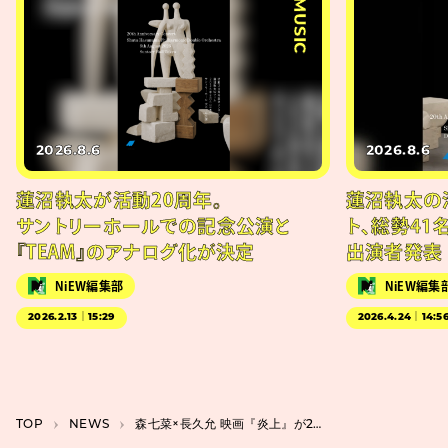
#MUSIC
2026.8.6
2026.8.6
蓮沼執太が活動20周年。
蓮沼執太の
サントリーホールでの記念公演と
ト、総勢41
『TEAM』のアナログ化が決定
出演者発表
NiEW編集部
NiEW編集
2026.2.13｜15:29
2026.4.24｜14:5
TOP
NEWS
森七菜×長久允 映画『炎上』が2026年春に公開。歌舞伎町をオリジナル脚本で描く