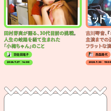
田村芽実が語る、30代目前の挑戦。
古川琴音、『
人生の岐路を経て生まれた
主演までの
「小梅ちゃん」のこと
フラットな
羽佐田瑤子
西森路代
2026.7.27｜14:00
2026.7.30｜19:0