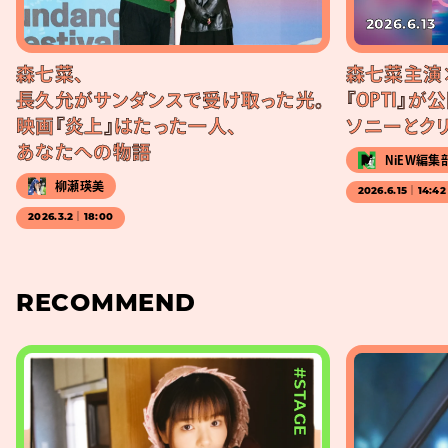
2026.6.13
森七菜、
森七菜主演
長久允がサンダンスで受け取った光。
『OPTI』が
映画『炎上』はたった一人、
ソニーとク
あなたへの物語
NiEW編集
柳瀬瑛美
2026.6.15｜14:42
2026.3.2｜18:00
RECOMMEND
#STAGE