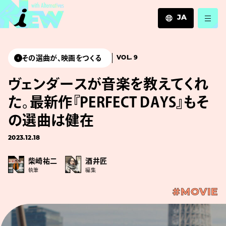
JA
JA
EN
その選曲が、映画をつくる
VOL. 9
ZH
ヴェンダースが音楽を教えてくれ
た。最新作『PERFECT DAYS』もそ
の選曲は健在
2023.12.18
柴崎祐二
酒井匠
執筆
編集
#MOVIE