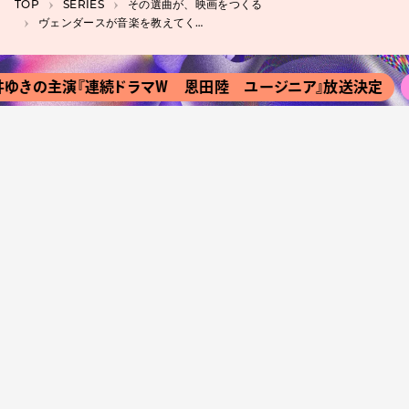
TOP
SERIES
その選曲が、映画をつくる
ヴェンダースが音楽を教えてくれた。最新作『PERFECT DAYS』もその選曲は健在
主演『連続ドラマＷ 恩田陸 ユージニア』放送決定
『Ｔシ
しめる』、綺麗事しか言えない少女の長い旅を描く
HIMEH
グダム 魂の決戦』公開記念PV解禁！ 本編映像を初公開
京都『
PPLE VINEGARがハードオフ藤枝店と連携、楽器や機材の買
#映画解説 / レビュー
#ライブレポート
#学びが深い
#美術展