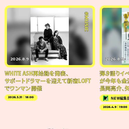
#MUSIC
2026.8.9
2026.8.9
WHITE ASH再始動を発表、
弾き語りイベン
サポートドラマーを迎えて新宿LOFT
が今年も金
でワンマン開催
長岡亮介、
2026.3.31｜18:00
NiEW編集
2026.4.9｜19:00