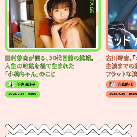
#STAGE
田村芽実が語る、30代目前の挑戦。
古川琴音、『
人生の岐路を経て生まれた
主演までの
「小梅ちゃん」のこと
フラットな
羽佐田瑤子
西森路代
2026.7.27｜14:00
2026.7.30｜19:0