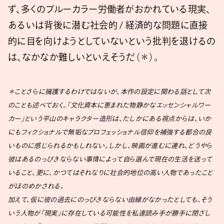
ず、多くのブルーカラー労働者がおかれている現実、
あるいは背後に潜む社会的 / 経済的な問題に直接
的に目を向けようとしていないという批判を退けるの
は、なかなか難しいといえそうだ（＊）。
＊ことさらに擁護するわけではないが、本作の設定に関わる話として次
のことも述べておく。「文化資本に恵まれた物静かなエッセンシャルワー
カー」という平山のキャラクター造形は、たしかにある視点からは、いか
にもフィクショナルで無垢なプロフェッショナル信仰を補強する都合の良
いものに感じられるかもしれない。しかし、映画が進むに連れ、どうやら
彼はあるのっぴきならない事情によって自ら選んで現在の生活を送って
いること、更に、かつてはそれなりに社会的地位の高い人物であったこと
がほのめかされる。
加えて、仮に彼の過去にのっぴきならない由縁がなかったとしても、そう
いう人物が「現実」に存在している可能性を私達読み手が勝手に閉ざし