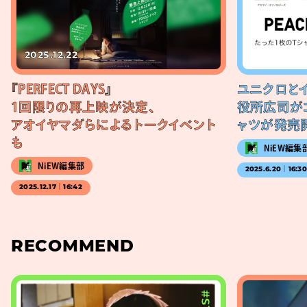
2025.12.22
『PERFECT DAYS』
ユニクロと
1回限りの再上映が決定、
役所広司が
アオイヤマダらによるトークイベント
ャツが発売
も
NiEW編集
NiEW編集部
2025.6.20｜16:3
2025.12.17｜16:42
RECOMMEND