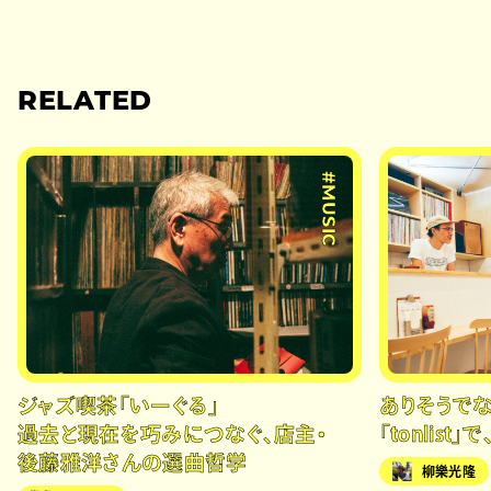
RELATED
#MUSIC
ジャズ喫茶「いーぐる」
ありそうでな
過去と現在を巧みにつなぐ、店主・
「tonlis
後藤雅洋さんの選曲哲学
柳樂光隆