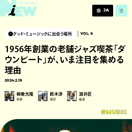
JA
JA
EN
グッド・ミュージックに出会う場所
VOL. 6
ZH
1956年創業の老舗ジャズ喫茶「ダ
ウンビート」が、いま注目を集める
理由
2024.2.19
柳樂光隆
鈴木渉
酒井匠
執筆
撮影
編集
#MUSIC