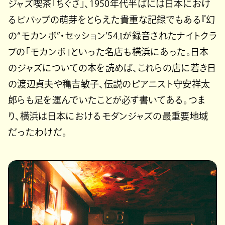
ジャズ喫茶「ちぐさ」、1950年代半ばには日本におけ
るビバップの萌芽をとらえた貴重な記録でもある『幻
の“モカンボ”・セッション’54』が録音されたナイトクラ
ブの「モカンボ」といった名店も横浜にあった。日本
のジャズについての本を読めば、これらの店に若き日
の渡辺貞夫や穐吉敏子、伝説のピアニスト守安祥太
郎らも足を運んでいたことが必ず書いてある。つま
り、横浜は日本におけるモダンジャズの最重要地域
だったわけだ。