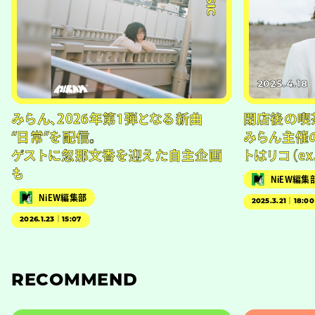
2025.4.18
みらん、2026年第1弾となる新曲
閉店後の喫
“日常”を配信。
みらん主催
ゲストに忽那文香を迎えた自主企画
トはリコ（ex
も
NiEW編集
NiEW編集部
2025.3.21｜18:00
2026.1.23｜15:07
RECOMMEND