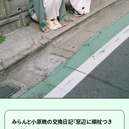
みらんと小原晩の交換日記『窓辺に頬杖つき