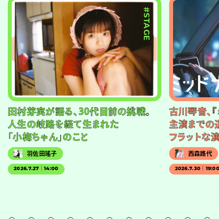
#STAGE
田村芽実が語る、30代目前の挑戦。
古川琴音、『
人生の岐路を経て生まれた
主演までの
「小梅ちゃん」のこと
フラットな
羽佐田瑤子
西森路代
2026.7.27｜14:00
2026.7.30｜19:0