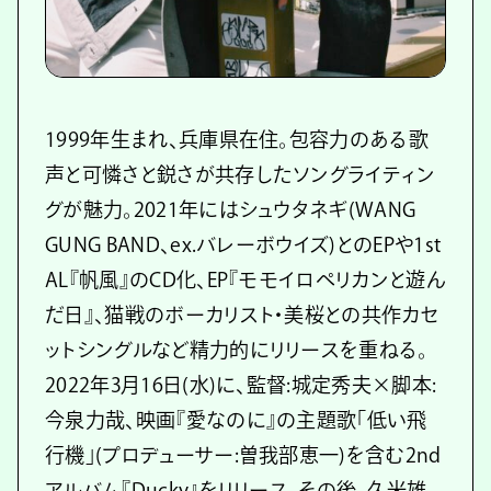
1999年生まれ、兵庫県在住。包容力のある歌
声と可憐さと鋭さが共存したソングライティン
グが魅力。2021年にはシュウタネギ(WANG
GUNG BAND、ex.バレーボウイズ)とのEPや1st
AL『帆風』のCD化、EP『モモイロペリカンと遊ん
だ日』、猫戦のボーカリスト・美桜との共作カセ
ットシングルなど精力的にリリースを重ねる。
2022年3月16日(水)に、監督:城定秀夫×脚本:
今泉力哉、映画『愛なのに』の主題歌「低い飛
行機」(プロデューサー:曽我部恵一)を含む2nd
アルバム『Ducky』をリリース。その後、久米雄