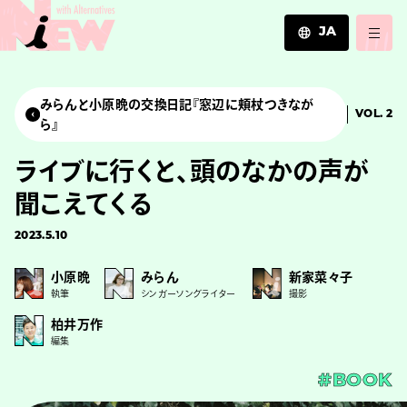
JA
JA
EN
みらんと小原晩の交換日記『窓辺に頬杖つきなが
VOL. 2
ZH
ら』
ライブに行くと、頭のなかの声が
聞こえてくる
2023.5.10
小原晩
みらん
新家菜々子
執筆
シンガーソングライター
撮影
柏井万作
編集
#BOOK