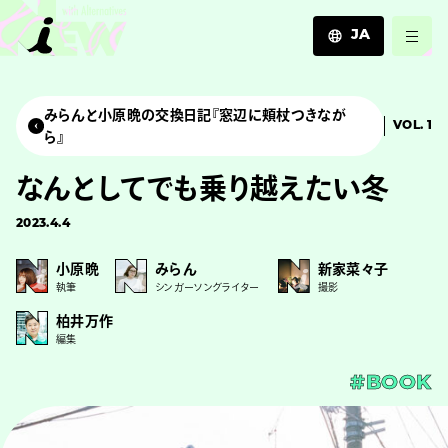
JA
JA
EN
みらんと小原晩の交換日記『窓辺に頬杖つきなが
VOL. 1
ZH
ら』
なんとしてでも乗り越えたい冬
2023.4.4
小原晩
みらん
新家菜々子
執筆
シンガーソングライター
撮影
柏井万作
編集
#BOOK