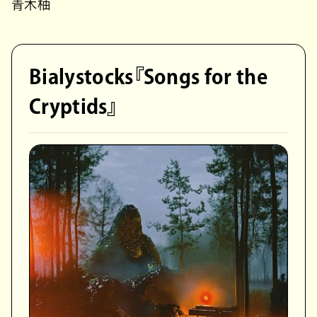
青木柚
Bialystocks『Songs for the
Cryptids』