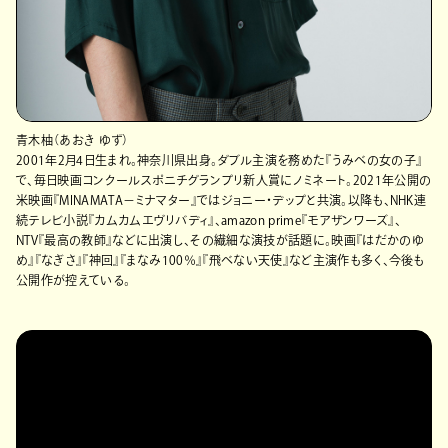
青木柚（あおき ゆず）
2001年2月4日生まれ。神奈川県出身。ダブル主演を務めた『うみべの女の子』
で、毎日映画コンクールスポニチグランプリ新人賞にノミネート。2021年公開の
米映画『MINAMATA−ミナマター』ではジョニー・デップと共演。以降も、NHK連
続テレビ小説『カムカムエヴリバディ』、amazon prime『モアザンワーズ』、
NTV『最高の教師』などに出演し、その繊細な演技が話題に。映画『はだかのゆ
め』『なぎさ』『神回』『まなみ100％』『飛べない天使』など主演作も多く、今後も
公開作が控えている。