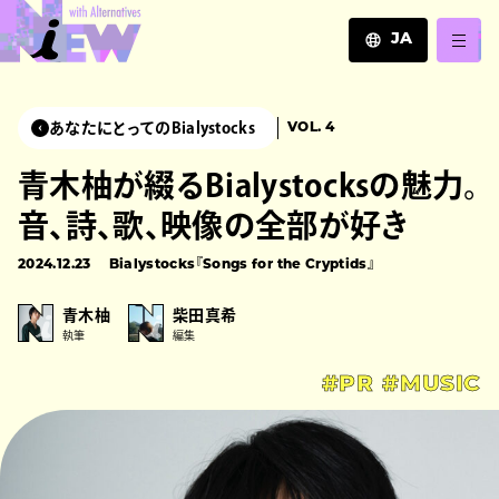
JA
JA
EN
あなたにとってのBialystocks
VOL. 4
ZH
青木柚が綴るBialystocksの魅力。
音、詩、歌、映像の全部が好き
2024.12.23
Bialystocks『Songs for the Cryptids』
青木柚
柴田真希
執筆
編集
#PR
#MUSIC