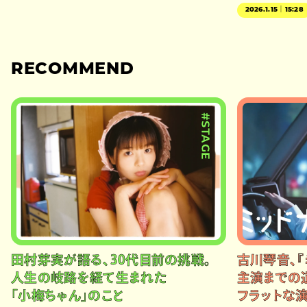
2026.1.15｜15:28
RECOMMEND
#STAGE
田村芽実が語る、30代目前の挑戦。
古川琴音、『
人生の岐路を経て生まれた
主演までの
「小梅ちゃん」のこと
フラットな