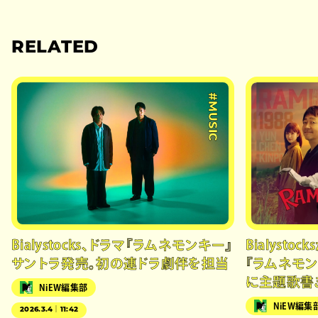
RELATED
#MUSIC
Bialystocks、ドラマ『ラムネモンキー』
Bialystoc
サントラ発売。初の連ドラ劇伴を担当
『ラムネモン
に主題歌書
NiEW編集部
NiEW編集
2026.3.4｜11:42