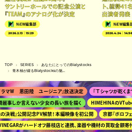
サントリーホールでの記念公演と
ト、総勢41
『TEAM』のアナログ化が決定
出演者発表
NiEW編集部
NiEW編集
2026.2.13｜15:29
2026.4.24｜14:5
TOP
SERIES
あなたにとってのBialystocks
青木柚が綴るBialystocksの魅力。音、詩、歌、映像の全部が好き
 恩田陸 ユージニア』放送決定
『Ｔシャツが乾くまで』松山ケン
しか言えない少女の長い旅を描く
HIMEHINAのVTuber
』公開記念PV解禁！ 本編映像を初公開
京都『ボロフェスタ』第1弾
NEGARがハードオフ藤枝店と連携、楽器や機材の買取金額寄付を開