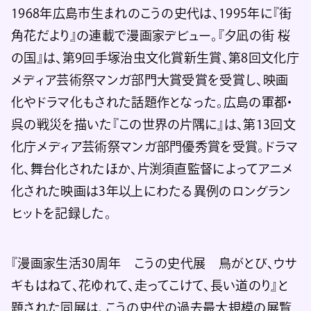
1968年広島市生まれのこうの史代は、1995年に『街
角花だより』の連載で漫画家デビュー。『夕凪の街 桜
の国』は、第9回手塚治虫文化賞新生賞、第8回文化庁
メディア芸術祭マンガ部門大賞受賞を受賞し、映画
化やドラマ化もされた話題作となった。広島の軍都・
呉の戦災を描いた『この世界の片隅に』は、第13回文
化庁メディア芸術祭マンガ部門優秀賞を受賞。ドラマ
化、舞台化されたほか、片渕須直監督によってアニメ
化された映画は3年以上にわたる異例のロングラン
ヒットを記録した。
『漫画家生活30周年 こうの史代展 鳥がとび、ウサ
ギもはねて、花ゆれて、走ってこけて、長い道のり』と
題された同展は、こうの史代の過去最大規模の展覧