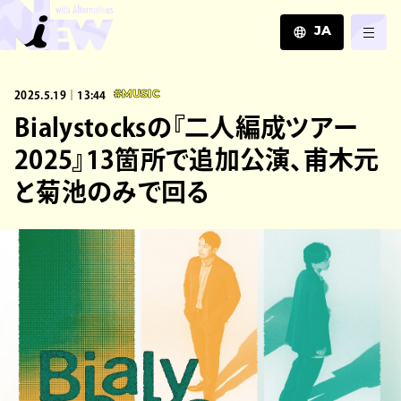
JA
JA
2025.5.19｜13:44
#MUSIC
EN
ZH
Bialystocksの『二人編成ツアー
2025』13箇所で追加公演、甫木元
と菊池のみで回る