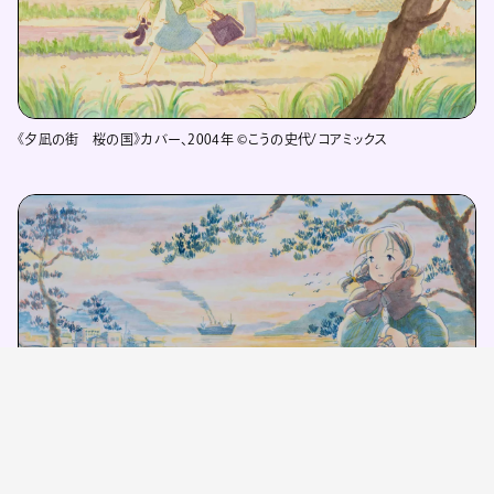
《夕凪の街 桜の国》カバー、2004年 ©こうの史代/コアミックス