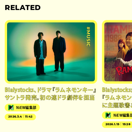
RELATED
#MUSIC
Bialystocks、ドラマ『ラムネモンキー』
Bialystoc
サントラ発売。初の連ドラ劇伴を担当
『ラムネモン
に主題歌書
NiEW編集部
NiEW編集
2026.3.4｜11:42
2026.1.15｜15:28