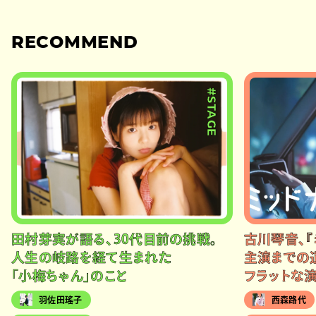
RECOMMEND
#STAGE
田村芽実が語る、30代目前の挑戦。
古川琴音、『
人生の岐路を経て生まれた
主演までの
「小梅ちゃん」のこと
フラットな
羽佐田瑤子
西森路代