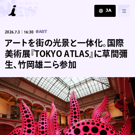
JA
JA
2026.7.3｜16:30
#ART
EN
ZH
アートを街の光景と一体化。国際
美術展『TOKYO ATLAS』に草間彌
生、竹岡雄二ら参加