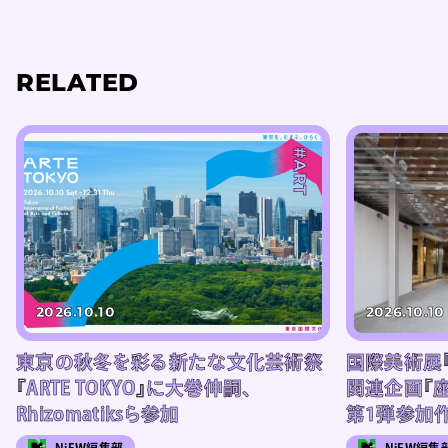
RELATED
#ART
2026.10.10
2026.10.10
東京の秋冬を彩る新たな文化芸術祭
国際美術展『T
『ARTE TOKYO』に大巻伸嗣、
関連企画『
Rhizomatiksら参加
第1弾参加
NiEW編集部
NiEW編集