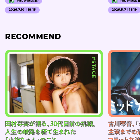
2026.7.10｜18:15
2026.5.7｜15:19
RECOMMEND
#STAGE
田村芽実が語る、30代目前の挑戦。
古川琴音、『
人生の岐路を経て生まれた
主演までの
「小梅ちゃん」のこと
フラットな