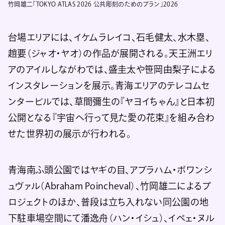
竹岡雄二「TOKYO ATLAS 2026 公共彫刻のためのプラン」2026
台場エリアには、イケムラレイコ、石毛健太、水木塁、
趙要（ジャオ・ヤオ）の作品が展開される。天王洲エリ
アのアイルしながわでは、盛圭太や笹岡由梨子による
インスタレーションを展示。青海エリアのテレコムセ
ンタービルでは、草間彌生の『ヤヨイちゃん』と日本初
公開となる『宇宙へ行って見た愛の花束』を組み合わ
せた世界初の展示が行われる。
青海南ふ頭公園ではヤギの目、アブラハム・ポワンシ
ュヴァル（Abraham Poincheval）、竹岡雄二によるプ
ロジェクトのほか、普段は立ち入れない同公園の地
下駐車場空間にて潘逸舟（ハン・イシュ）、イペェ・ヌル