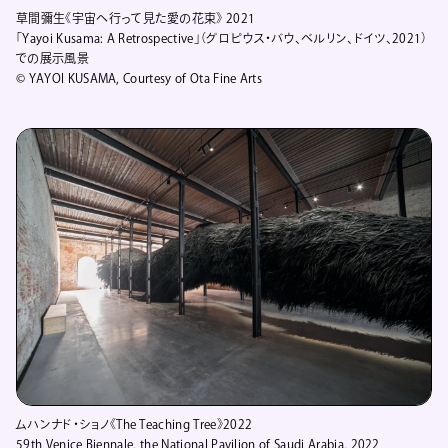
草間彌生《宇宙へ行って見た愛の花束》 2021
「Yayoi Kusama: A Retrospective」（グロピウス・バウ、ベルリン、ドイツ、2021）
での展示風景
© YAYOI KUSAMA, Courtesy of Ota Fine Arts
ムハンナド・ショノ《The Teaching Tree》2022
59th Venice Biennale, the National Pavilion of Saudi Arabia, 2022