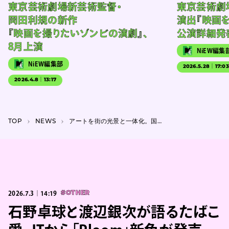
東京芸術劇場新芸術監督・
東京芸術劇
岡田利規の新作
演出『映画
『映画を撮りたいゾンビの演劇』、
公演詳細発
8月上演
NiEW編集
NiEW編集部
2026.5.28｜17:0
2026.4.8｜13:17
TOP
NEWS
アートを街の光景と一体化。国際美術展『TOKYO ATLAS』に草間彌生、竹岡雄二ら参加
2026.7.3｜14:19
#OTHER
石野卓球と渡辺銀次が語るたばこ