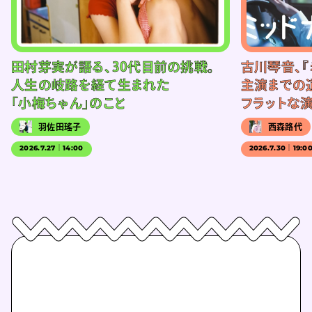
田村芽実が語る、30代目前の挑戦。
古川琴音、『
人生の岐路を経て生まれた
主演までの
「小梅ちゃん」のこと
フラットな
羽佐田瑤子
西森路代
2026.7.27｜14:00
2026.7.30｜19:0