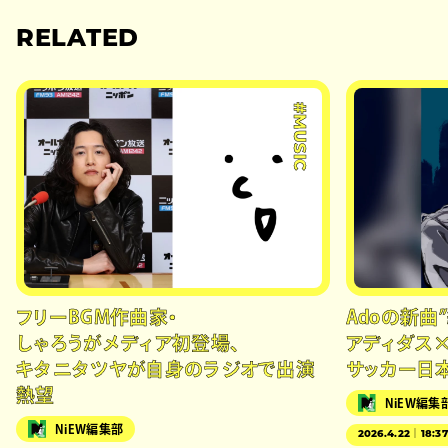
RELATED
#MUSIC
フリーBGM作曲家・
Adoの新曲
しゃろうがメディア初登場、
アディダス
キタニタツヤが自身のラジオで出演
サッカー日
熱望
NiEW編集
NiEW編集部
2026.4.22｜18:3