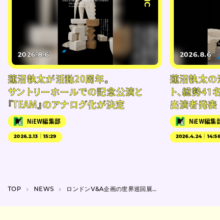
2026.8.6
2026.8.6
蓮沼執太が活動20周年。
蓮沼執太の
サントリーホールでの記念公演と
ト、総勢41
『TEAM』のアナログ化が決定
出演者発表
NiEW編集部
NiEW編集
2026.2.13｜15:29
2026.4.24｜14:5
TOP
NEWS
ロンドンV&A企画の世界巡回展『マリー・アントワネット・スタイル』が横浜美術館で開催