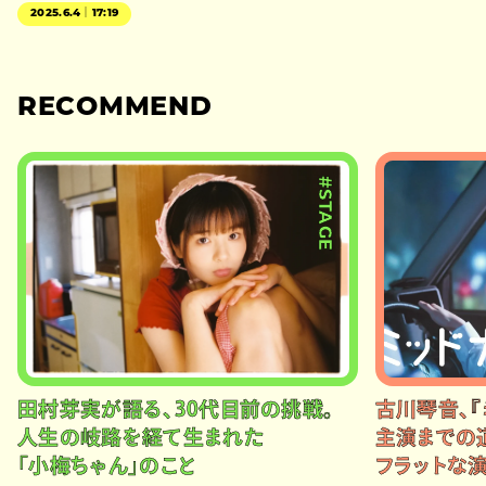
2025.6.4｜17:19
RECOMMEND
#STAGE
田村芽実が語る、30代目前の挑戦。
古川琴音、『
人生の岐路を経て生まれた
主演までの
「小梅ちゃん」のこと
フラットな