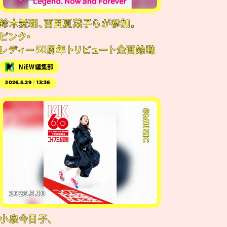
鈴木愛理、百田夏菜子らが参加。
ピンク・
レディー50周年トリビュート企画始動
NiEW編集部
2026.5.29｜13:36
#MUSIC
2026.5.10
小泉今日子、