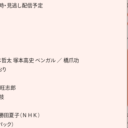
同時・見逃し配信予定
哲太 塚本高史 ベンガル ／ 橋爪功
おり
田旺志郎
枝
 勝田夏子（ＮＨＫ）
パック）