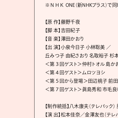
※ＮＨＫ ONE（新NHKプラス）で
【原 作】藤野千夜
【脚 本】吉田紀子
【音 楽】澤田かおり
【出 演】小泉今日子 小林聡美 ／
丘みつ子 由紀さおり 名取裕子 杉本
＜第３回ゲスト＞仲村トオル 島か
＜第４回ゲスト＞ムロツヨシ
＜第５回から登場＞田辺桃子 前
＜第７回ゲスト＞眞島秀和 市毛良
【制作統括】八木康夫（テレパック）
【演 出】松本佳奈／金澤友也（テレ