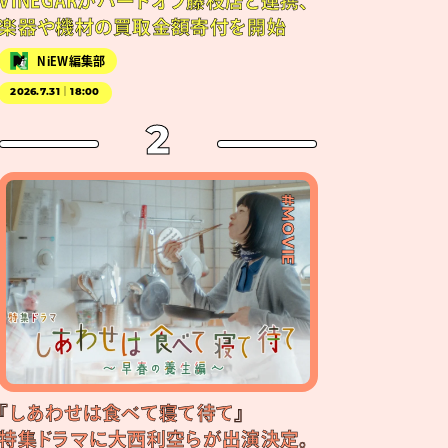
VINEGARがハードオフ藤枝店と連携、
楽器や機材の買取金額寄付を開始
NiEW編集部
2026.7.31｜18:00
2
#MOVIE
『しあわせは食べて寝て待て』
特集ドラマに大西利空らが出演決定。