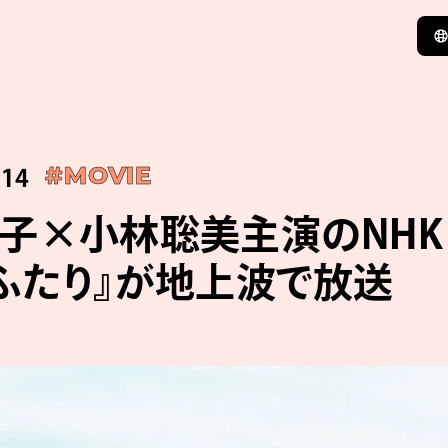
:14
#MOVIE
子×小林聡美主演のNHK
ふたり』が地上波で放送