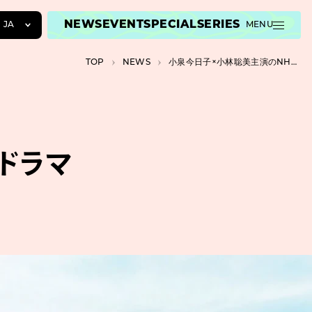
NEWS
EVENT
SPECIAL
SERIES
JA
MENU
JA
TOP
NEWS
小泉今日子×小林聡美主演のNHKドラマ『団地のふたり』が地上波で放送
EN
ZH
ドラマ