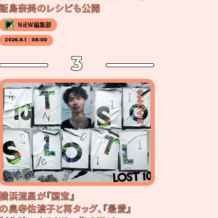
飯島奈美のレシピも公開
NiEW編集部
2026.8.1｜08:00
3
#MOVIE
横浜流星が『国宝』
の奥寺佐渡子と再タッグ、『最愛』