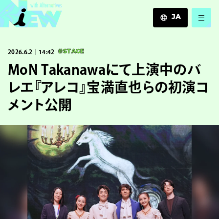
JA
JA
2026.6.2｜14:42
#STAGE
EN
ZH
MoN Takanawaにて上演中のバ
レエ『アレコ』宝満直也らの初演コ
メント公開