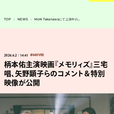
TOP
NEWS
MoN Takanawaにて上演中のバレエ『アレコ』宝満直也らの初演コメント公開
2026.6.2｜14:41
#MOVIE
柄本佑主演映画『メモリィズ』三宅
唱、矢野顕子らのコメント＆特別
映像が公開