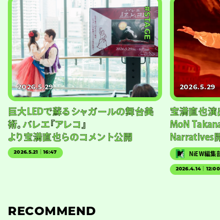
#STAGE
2026.5.29
2026.5.29
巨大LEDで蘇るシャガールの舞台美
宝満直也演
術。バレエ『アレコ』
MoN Takan
より宝満直也らのコメント公開
Narrativ
2026.5.21｜16:47
NiEW編集
2026.4.14｜12:0
RECOMMEND