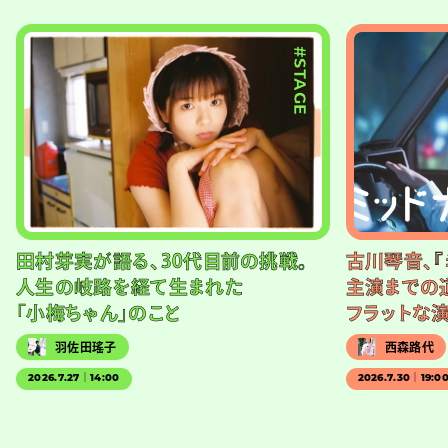
#STAGE
田村芽実が語る、30代目前の挑戦。
古川琴音、『
人生の岐路を経て生まれた
主演までの
「小梅ちゃん」のこと
フラットな
羽佐田瑤子
西森路代
2026.7.27｜14:00
2026.7.30｜19:0