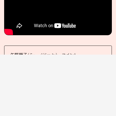
⽮野顕⼦（ミュージシャン） コメント
なんてこったい、この才能は！
⾒終わったわたしの⼝から⾃然に出た⾔葉です。（坂
⻄監督へ）