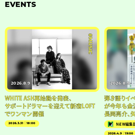
EVENTS
#MUSIC
2026.8.9
2026.8.9
WHITE ASH再始動を発表、
弾き語りイベン
サポートドラマーを迎えて新宿LOFT
が今年も金
でワンマン開催
長岡亮介、
2026.3.31｜18:00
NiEW編集
2026.4.9｜19:00