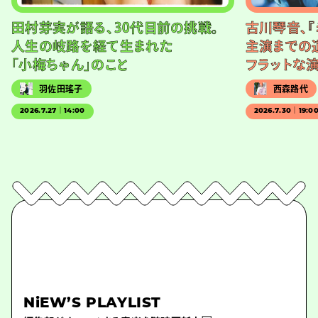
田村芽実が語る、30代目前の挑戦。
古川琴音、『
人生の岐路を経て生まれた
主演までの
「小梅ちゃん」のこと
フラットな
羽佐田瑤子
西森路代
2026.7.27｜14:00
2026.7.30｜19:0
NiEW’S PLAYLIST