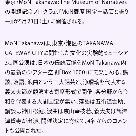
東京・MoN Takanawa: The Museum of Narratives
の開館記念プログラム『MoN寄席 国宝ー話芸と語り
ー』が5月23日（土）に開催される。
MoN Takanawaは、東京・港区のTAKANAWA
GATEWAY CITYに開館した文化の実験的ミュージア
ム。同公演は、日本の伝統芸能をMoN Takanawa内
の最新のシアター空間「Box 1000」にて楽しめる。講
談、落語、浪曲という三大話芸と、浄瑠璃を代表する
義太夫節が競演する寄席形式で開催。各分野から令
和を代表する人間国宝が集い、落語は五街道雲助、
講談は神田松鯉、浪曲は京山幸枝若、義太夫は鶴澤
津賀寿が出演。開催決定に寄せて、4名からのコメン
トも公開された。