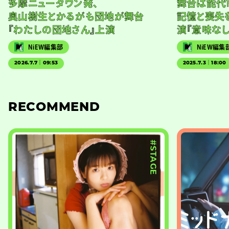
多摩ニュータウン発、
舞台は能代
奥山樹生とかるがも団地が舞台
記憶と喪失
『わたしの団地さん』上演
演『意味な
NiEW編集部
NiEW編集
2026.7.7｜09:53
2025.7.3｜18:00
RECOMMEND
#STAGE