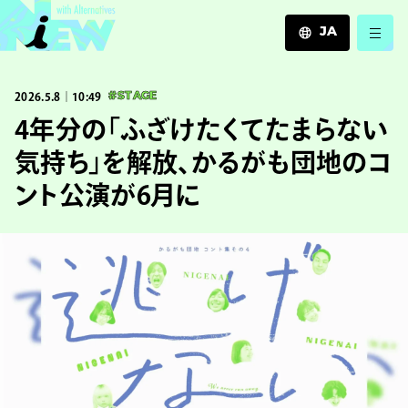
JA
JA
2026.5.8｜10:49
#STAGE
EN
ZH
4年分の「ふざけたくてたまらない
気持ち」を解放、かるがも団地のコ
ント公演が6月に