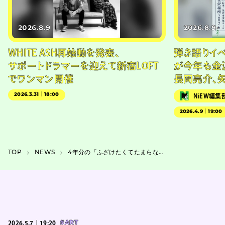
2026.8.9
2026.8.9
WHITE ASH再始動を発表、
弾き語りイベン
サポートドラマーを迎えて新宿LOFT
が今年も金
でワンマン開催
長岡亮介、
2026.3.31｜18:00
NiEW編集
2026.4.9｜19:00
TOP
NEWS
4年分の「ふざけたくてたまらない気持ち」を解放、かるがも団地のコント公演が6月に
2026.5.7｜19:20
#ART