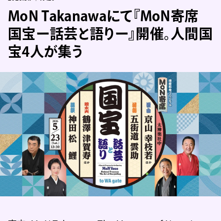
MoN Takanawaにて『MoN寄席
国宝ー話芸と語りー』開催。人間国
宝4人が集う