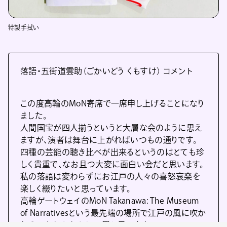
特製手拭い
落語・五街道雲助（ごかいどう くもすけ） コメント
この度高輪のMoN寄席で一席申し上げることになり
ました。
人間国宝が四人揃うというと大層な会のように思え
ますが、演者は舞台に上がればいつもの通りです。
四種の芸能の聴き比べが出来るというのはとても珍
しく貴重で、なお且つ大変に面白い会だと思います。
私の落語は変わらずにお江戸の人々の喜怒哀楽を
楽しく綴りたいと思っています。
高輪ゲートウェイのMoN Takanawa: The Museum
of Narrativesという最先端の場所で江戸の風に吹か
れるのもなかなかに一興と思います。