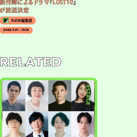
制作陣によるドラマ『LOST10』
が放送決定
NiEW編集部
2026.7.31｜15:16
RELATED
#STAGE