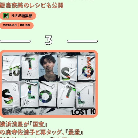
飯島奈美のレシピも公開
NiEW編集部
2026.8.1｜08:00
3
#MOVIE
横浜流星が『国宝』
の奥寺佐渡子と再タッグ、『最愛』