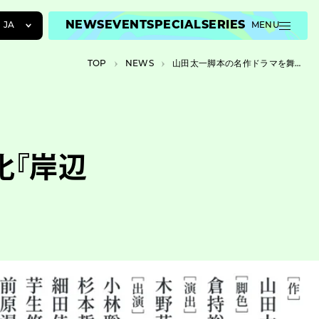
NEWS
EVENT
SPECIAL
SERIES
JA
MENU
JA
TOP
NEWS
山田太一脚本の名作ドラマを舞台化『岸辺のアルバム』期間限定配信が決定
EN
ZH
化『岸辺