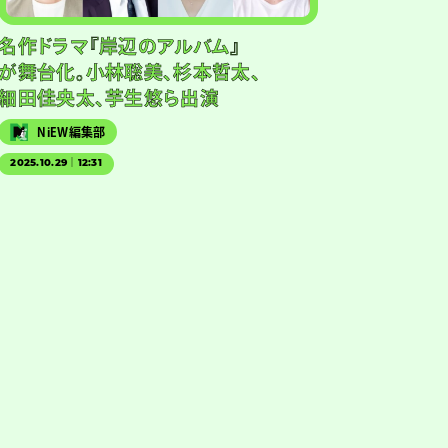
名作ドラマ『岸辺のアルバム』
が舞台化。小林聡美、杉本哲太、
細田佳央太、芋生悠ら出演
NiEW編集部
2025.10.29｜12:31