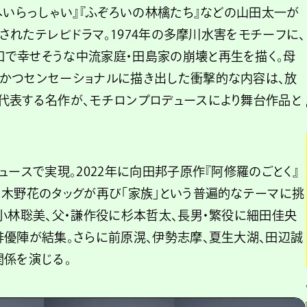
へいらっしゃい』『ふぞろいの林檎たち』などの山田太一が
送されたテレビドラマ。1974年の多摩川水害をモチーフに、
で幸せそうな中流家庭・田島家の崩壊と再生を描く。母
かつセンセーショナルに描き出した衝撃的な内容は、放
代表する名作が、モチロンプロデュースにより舞台作品と
ュースで実現。2022年に向田邦子原作『阿修羅のごとく』
・木野花のタッグが再び「家族」という普遍的なテーマに挑
小林聡美、父・謙作役に杉本哲太、長男・繁役に細田佳央
俳優陣が結集。さらに前原滉、伊勢志摩、夏生大湖、田辺誠
関係を演じる。