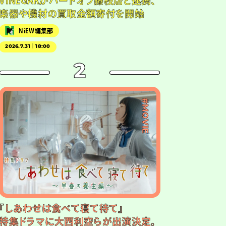
VINEGARがハードオフ藤枝店と連携、
楽器や機材の買取金額寄付を開始
NiEW編集部
2026.7.31｜18:00
2
#MOVIE
『しあわせは食べて寝て待て』
特集ドラマに大西利空らが出演決定。