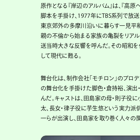
原作となる『岸辺のアルバム』は、『高原
脚本を手掛け、1977年にTBS系列で放
東京郊外の多摩川沿いに暮らす一見平和
親の不倫から始まる家族の亀裂をリアル
送当時大きな反響を呼んだ。その昭和を
して現代に甦る。
舞台化は、制作会社「モチロン」のプロデ
の舞台化を手掛けた脚色・倉持裕、演出
んだ。キャストは、田島家の母・則子役に
太、長女・律子役に芋生悠という実力派
一らが出演し、田島家を取り巻く人々の