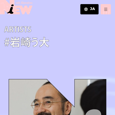
JA
JA
A­R­T­I­S­T­S
EN
ZH
#岩崎う大