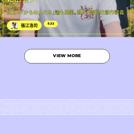
独自の「かもめんたる」論も展開。温かく奇妙な創作談義
5.22
張江浩司
VIEW MORE