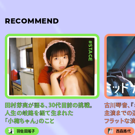
RECOMMEND
#STAGE
田村芽実が語る、30代目前の挑戦。
古川琴音、『
人生の岐路を経て生まれた
主演までの
「小梅ちゃん」のこと
フラットな
羽佐田瑤子
西森路代