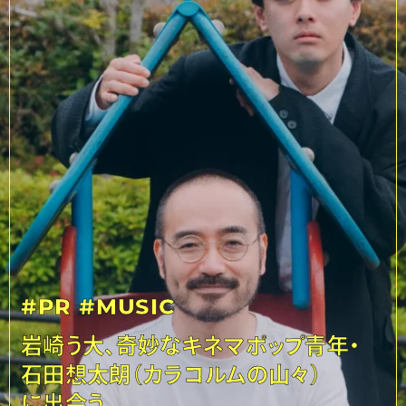
#PR
#MUSIC
岩崎う大、奇妙なキネマポップ青年・
石田想太朗（カラコルムの山々）
に出会う