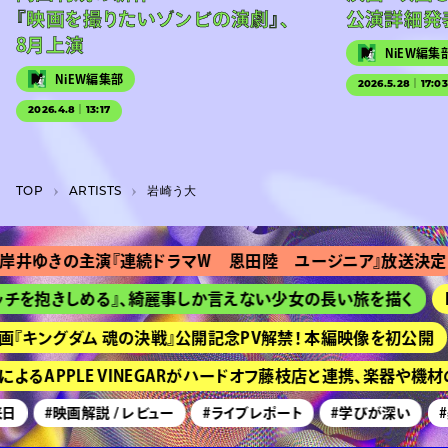
『映画を撮りたいゾンビの演劇』、
公演詳細発
8月上演
NiEW編集
NiEW編集部
2026.5.28｜17:0
2026.4.8｜13:17
TOP
A­R­T­I­S­T­S
岩崎う大
井ゆきの主演『連続ドラマＷ 恩田陸 ユージニア』放送決定
チを抱きしめる』、綺麗事しか言えない少女の長い旅を描く
H
『キングダム 魂の決戦』公開記念PV解禁！ 本編映像を初公開
るAPPLE VINEGARがハードオフ藤枝店と連携、楽器や機
日
#映画解説 / レビュー
#ライブレポート
#学びが深い
#