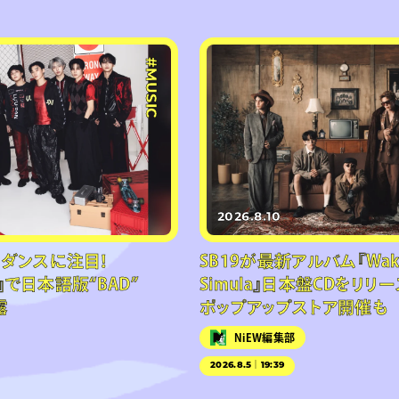
#MUSIC
2026.8.10
トダンスに注目！
SB19が最新アルバム『Waka
V』で日本語版“BAD”
Simula』日本盤CDをリリー
露
ポップアップストア開催も
NiEW編集部
2026.8.5｜19:39