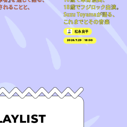
されることと、
18歳でフジロック出演。
Suzu Toyamaが語る、
これまでとその音楽
松永良平
2026.7.29｜18:00
LAYLIST