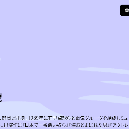
瀧
まれ、静岡県出身。1989年に石野卓球らと電気グルーヴを結成しミ
。出演作は『日本で一番悪い奴ら』『海賊とよばれた男』『アウトレイジ