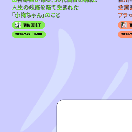
人生の岐路を経て生まれた
主演
「小梅ちゃん」のこと
フラ
羽佐田瑤子
2026.7.27｜14:00
2026.