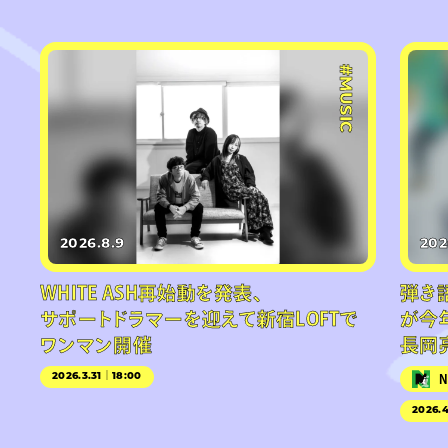
#MUSIC
2026.8.9
202
WHITE ASH再始動を発表、
弾き語
サポートドラマーを迎えて新宿LOFTで
が今
ワンマン開催
長岡
2026.3.31｜18:00
2026.