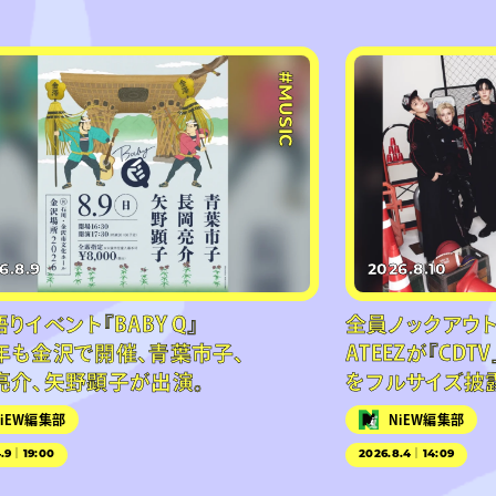
#MUSIC
6.8.9
2026.8.10
りイベント『BABY Q』
全員ノックアウ
年も金沢で開催、青葉市子、
ATEEZが『CDT
亮介、矢野顕子が出演。
をフルサイズ披
NiEW編集部
NiEW編集部
4.9｜19:00
2026.8.4｜14:09