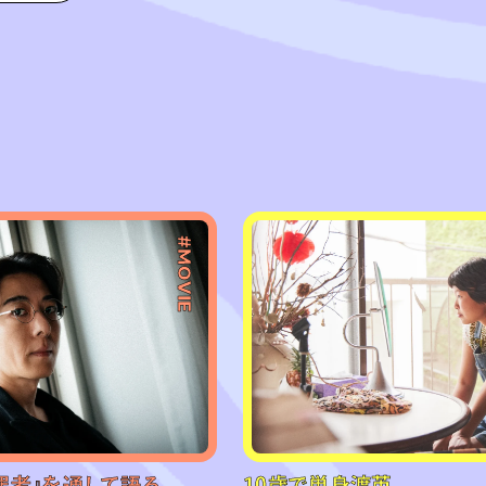
#MOVIE
罪者』を通して語る、
10歳で単身渡英、