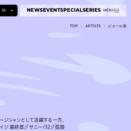
NEWS
EVENT
SPECIAL
SERIES
JA
MENU
JA
TOP
A­R­T­I­S­T­S
ピエール瀧
EN
ZH
ュージシャンとして活躍する一方、
 最終章』『サニー/32』『孤狼