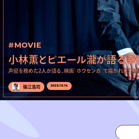
#MOVIE
小林薫とピエール瀧が語る幸
声優を務めた2人が語る、映画『ホウセンカ』で描かれた「無
2025.
10.14
張江浩司