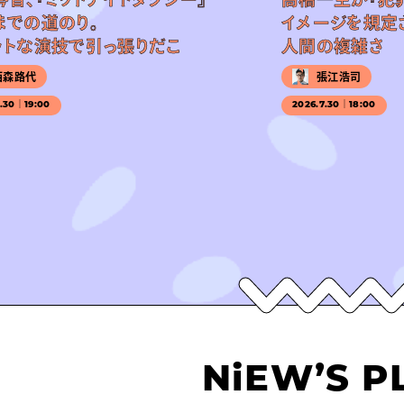
までの道のり。
イメージを規定
ットな演技で引っ張りだこ
人間の複雑さ
西森路代
張江浩司
7.30｜19:00
2026.7.30｜18:00
NiEW’S P