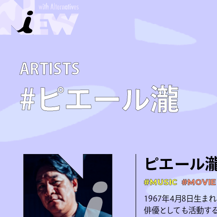
A­R­T­I­S­T­S
#ピエール瀧
ピエール
#MUSIC
#MOVIE
1967年4月8日生
俳優としても活動する