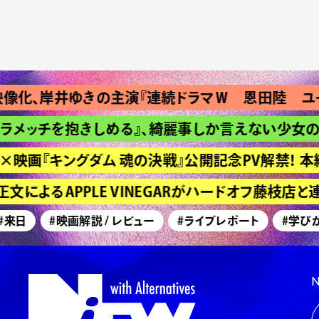
、岸井ゆきの主演『連続ドラマＷ 恩田陸 ユージ
メッチを抱きしめる』、綺麗事しか言えない少女の長
映画『キングダム 魂の決戦』公開記念PV解禁！ 本編
によるAPPLE VINEGARがハードオフ藤枝店と
来日
#映画解説 / レビュー
#ライブレポート
#学びが