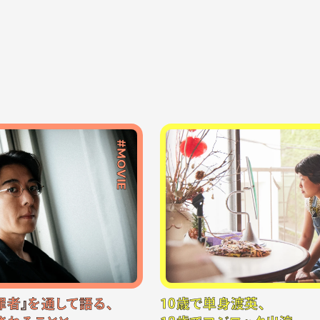
#MOVIE
罪者』を通して語る、
10歳で単身渡英、