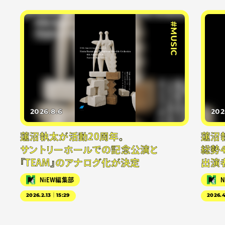
#MUSIC
2026.8.6
202
蓮沼執太が活動20周年。
蓮沼
サントリーホールでの記念公演と
総勢
『TEAM』のアナログ化が決定
出演
NiEW編集部
2026.2.13｜15:29
2026.