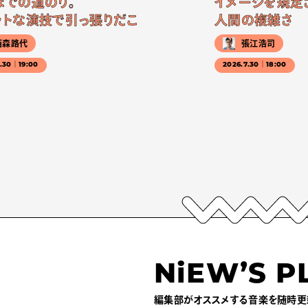
までの道のり。
イメージを規定
ットな演技で引っ張りだこ
人間の複雑さ
西森路代
張江浩司
7.30｜19:00
2026.7.30｜18:00
NiEW’S P
編集部がオススメする音楽を随時更