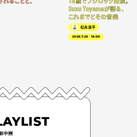
されることと、
18歳でフジロック出演。
Suzu Toyamaが語る、
これまでとその音楽
松永良平
2026.7.29｜18:00
LAYLIST
新中🆕