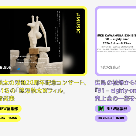
#MUSIC
6.8.6
2026.8.6
執太の活動20周年記念コンサート、
広島の被爆から
41名の「蓮沼執太Wフィル」
『81 – eighty
者発表
売上金の一部を
NiEW編集部
NiEW編集部
4.24｜14:56
2026.8.5｜16:09