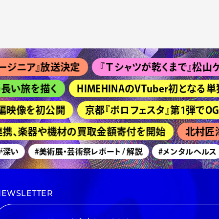
ニア』放送決定
『Ｔシャツが乾くまで』松山ケンイチ
い旅を描く
HIMEHINAのVTuber初となる単
映像を初公開
京都『ボロフェスタ』第1弾でOGRE YOU
連携、楽器や機材の買取金額寄付を開始
北村匠海主
深い
#美術展・芸術祭レポート / 解説
#メンタルヘルス
NEWSLETTER