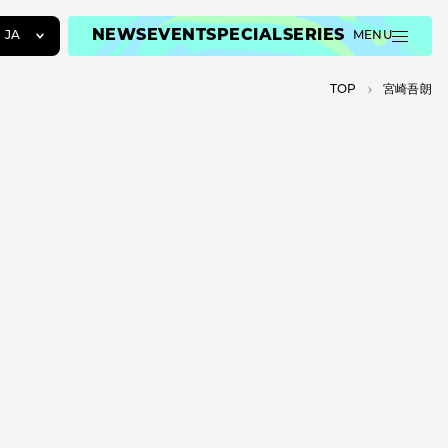
NEWS
EVENT
SPECIAL
SERIES
JA
MENU
JA
TOP
宮崎吾朗
EN
ZH