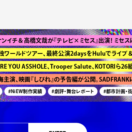
＆高橋文哉が『テレビ×ミセス』出演！ ミセスは“Bra
独ワールドツアー、最終公演2daysをHuluでライブ＆
 ASSHOLE、Trooper Salute、KOTORIら26組
演、映画『しびれ』の予告編が公開。SADFRANK
#NiEW制作実績
#劇評・舞台レポート
#都市計画・街づ