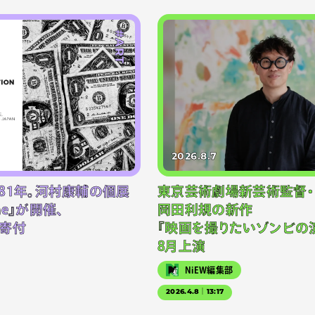
#ART
2026.8.7
81年。河村康輔の個展
東京芸術劇場新芸術監督・
-one』が開催、
岡田利規の新作
寄付
『映画を撮りたいゾンビの演
8月上演
NiEW編集部
2026.4.8｜13:17