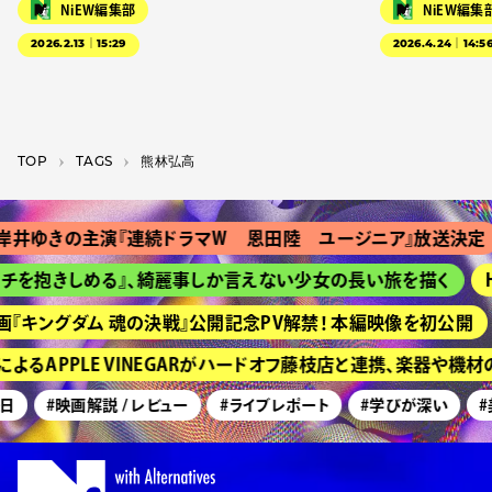
NiEW編集部
NiEW編集
2026.2.13｜15:29
2026.4.24｜14:5
TOP
T­A­G­S
熊林弘高
井ゆきの主演『連続ドラマＷ 恩田陸 ユージニア』放送決定
チを抱きしめる』、綺麗事しか言えない少女の長い旅を描く
H
『キングダム 魂の決戦』公開記念PV解禁！ 本編映像を初公開
よるAPPLE VINEGARがハードオフ藤枝店と連携、楽器や機
日
#映画解説 / レビュー
#ライブレポート
#学びが深い
#