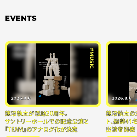
EVENTS
#MUSIC
2026.8.6
2026.8.6
蓮沼執太が活動20周年。
蓮沼執太の
サントリーホールでの記念公演と
ト、総勢41
『TEAM』のアナログ化が決定
出演者発表