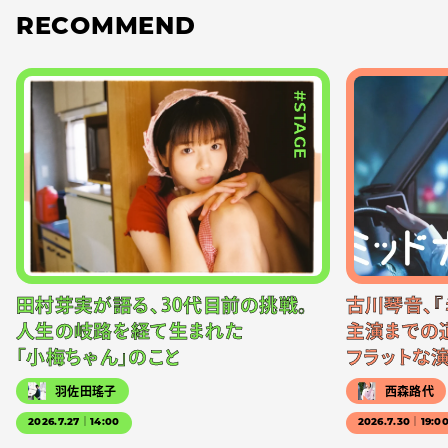
RECOMMEND
#STAGE
田村芽実が語る、30代目前の挑戦。
古川琴音、『
人生の岐路を経て生まれた
主演までの
「小梅ちゃん」のこと
フラットな
羽佐田瑤子
西森路代
2026.7.27｜14:00
2026.7.30｜19:0