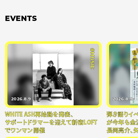
EVENTS
#MUSIC
2026.8.9
2026.8.9
WHITE ASH再始動を発表、
弾き語りイベン
サポートドラマーを迎えて新宿LOFT
が今年も金
でワンマン開催
長岡亮介、