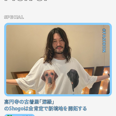
SPECIAL
#FASHION
高円寺の古着屋「深緑」
のShogoは全肯定で新境地を開拓する