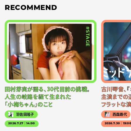
RECOMMEND
#STAGE
田村芽実が語る、30代目前の挑戦。
古川琴音、『
人生の岐路を経て生まれた
主演までの
「小梅ちゃん」のこと
フラットな
羽佐田瑤子
西森路代
2026.7.27｜14:00
2026.7.30｜19:0