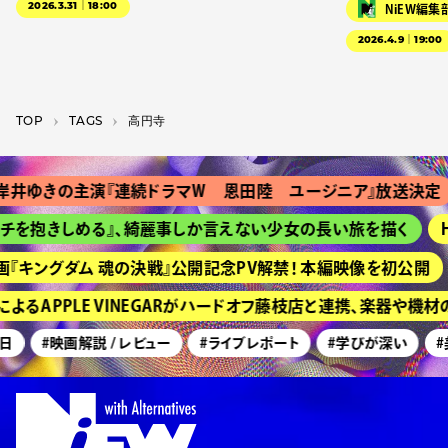
2026.3.31｜18:00
NiEW編集
2026.4.9｜19:00
TOP
T­A­G­S
高円寺
井ゆきの主演『連続ドラマＷ 恩田陸 ユージニア』放送決定
チを抱きしめる』、綺麗事しか言えない少女の長い旅を描く
H
『キングダム 魂の決戦』公開記念PV解禁！ 本編映像を初公開
るAPPLE VINEGARがハードオフ藤枝店と連携、楽器や機
日
#映画解説 / レビュー
#ライブレポート
#学びが深い
#