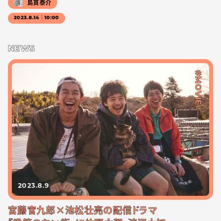
島貫泰介
2023.8.14｜10:00
NEWS
#MOVIE
2023.8.9
宮藤官九郎×池松壮亮の配信ドラマ