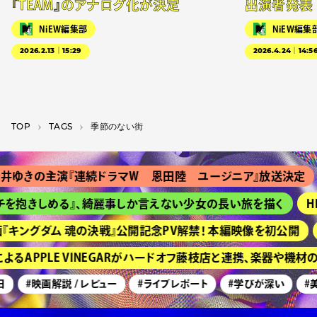
『TEAM』のアナログ化が決定
出演者発表
NiEW編集部
NiEW編集
2026.2.13｜15:29
2026.4.24｜14:5
TOP
T­A­G­S
季節のない街
ゆきの主演『連続ドラマＷ 恩田陸 ユージニア』放送決定
を抱きしめる』、綺麗事しか言えない少女の長い旅を描く
HI
キングダム 魂の決戦』公開記念PV解禁！ 本編映像を初公開
るAPPLE VINEGARがハードオフ藤枝店と連携、楽器や機材
#映画解説 / レビュー
#ライブレポート
#学びが深い
#美