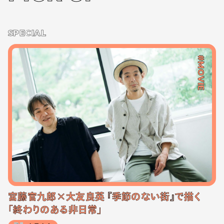
SPECIAL
#MOVIE
宮藤官九郎×大友良英 『季節のない街』で描く
「終わりのある非日常」