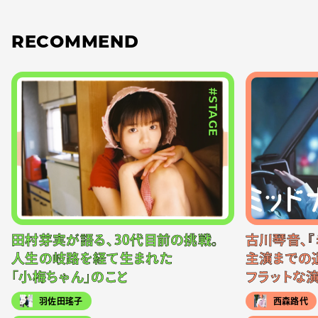
RECOMMEND
#STAGE
田村芽実が語る、30代目前の挑戦。
古川琴音、『
人生の岐路を経て生まれた
主演までの
「小梅ちゃん」のこと
フラットな
羽佐田瑤子
西森路代