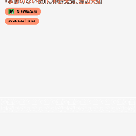
『季節のない街』に仲野太賀、渡辺大知
NiEW編集部
2023.5.23｜15:22