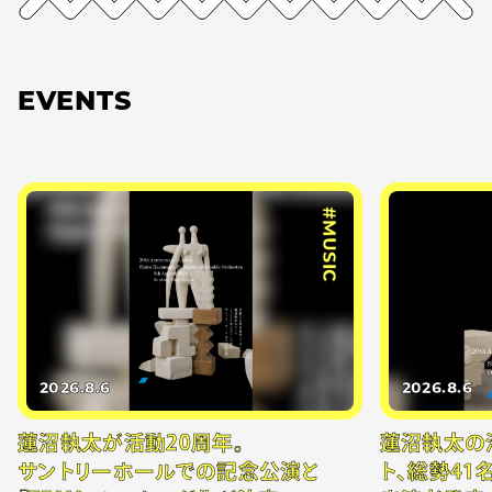
EVENTS
#MUSIC
2026.8.6
2026.8.6
蓮沼執太が活動20周年。
蓮沼執太の
サントリーホールでの記念公演と
ト、総勢41