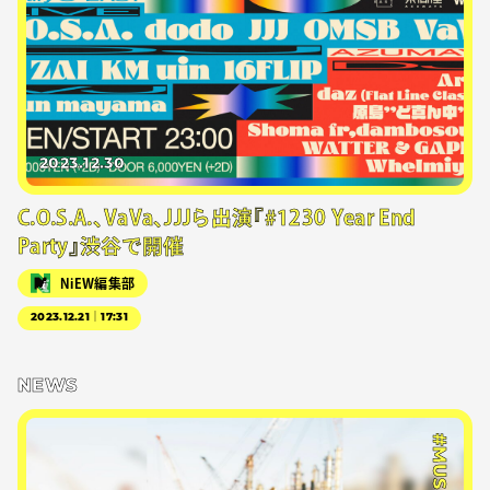
2023.12.30
C.O.S.A.、VaVa、JJJら出演『#1230 Year End
Party』渋谷で開催
NiEW編集部
2023.12.21｜17:31
NEWS
#MUSIC