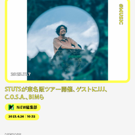
#MUSIC
2023.11.7
STUTSが東名阪ツアー開催、ゲストにJJJ、
C.O.S.A.、BIMら
NiEW編集部
2023.6.26｜10:32