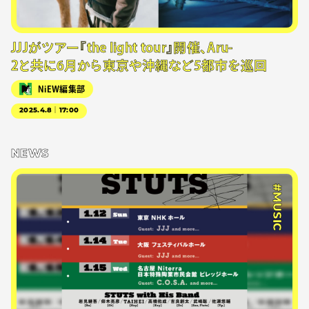
JJJがツアー『the light tour』開催、Aru-
2と共に6月から東京や沖縄など5都市を巡回
NiEW編集部
2025.4.8｜17:00
NEWS
#MUSIC