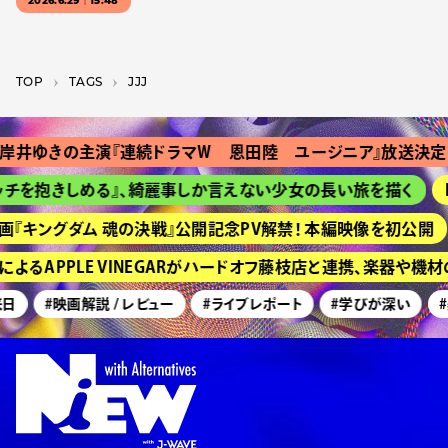
2026.6.29｜15:48
TOP
T­A­G­S
JJJ
ゆきの主演『連続ドラマＷ 恩田陸 ユージニア』放送決定
『
抱きしめる』、綺麗事しか言えない少女の長い旅を描く
HIM
キングダム 魂の決戦』公開記念PV解禁！ 本編映像を初公開
京
APPLE VINEGARがハードオフ藤枝店と連携、楽器や機材
#映画解説 / レビュー
#ライブレポート
#学びが深い
#美術