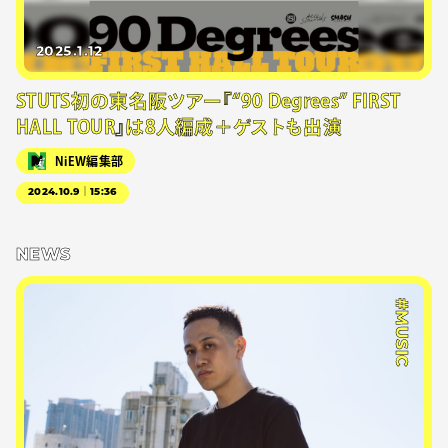
2025.1.12
STUTS初の東名阪ツアー『“90 Degrees” FIRST
HALL TOUR』は8人編成＋ゲストも出演
NiEW編集部
2024.10.9｜15:36
NEWS
#MUSIC