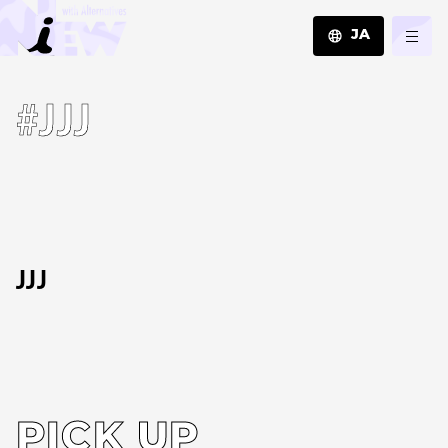
JA
JA
#JJJ
EN
ZH
JJJ
PICK UP