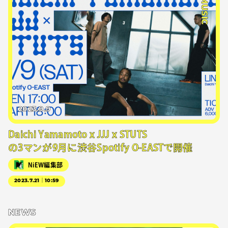
#MUSIC
2023.9.9
Daichi Yamamoto x JJJ x STUTS
の3マンが9月に渋谷Spotify O-EASTで開催
NiEW編集部
2023.7.21｜10:59
NEWS