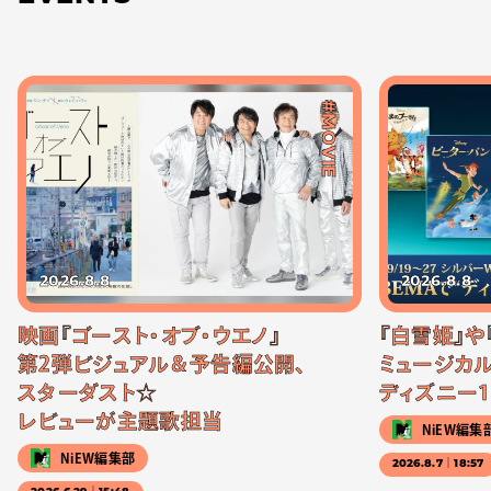
#MOVIE
2026.8.8
2026.8.8
映画『ゴースト・オブ・ウエノ』
『白雪姫』や
第2弾ビジュアル＆予告編公開、
ミュージカル
スターダスト☆
ディズニー1
レビューが主題歌担当
NiEW編集
NiEW編集部
2026.8.7｜18:57