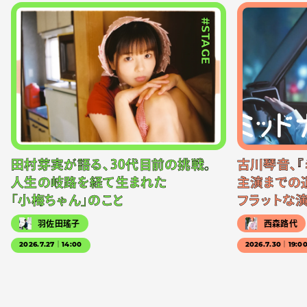
#STAGE
田村芽実が語る、30代目前の挑戦。
古川琴音、『
人生の岐路を経て生まれた
主演までの
「小梅ちゃん」のこと
フラットな
羽佐田瑤子
西森路代
2026.7.27｜14:00
2026.7.30｜19:0