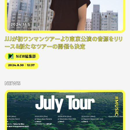
2024.11.5
JJJが初ワンマンツアーより東京公演の音源をリリ
ース&新たなツアーの開催も決定
NiEW編集部
2024.8.30｜12:37
NEWS
#MUSIC