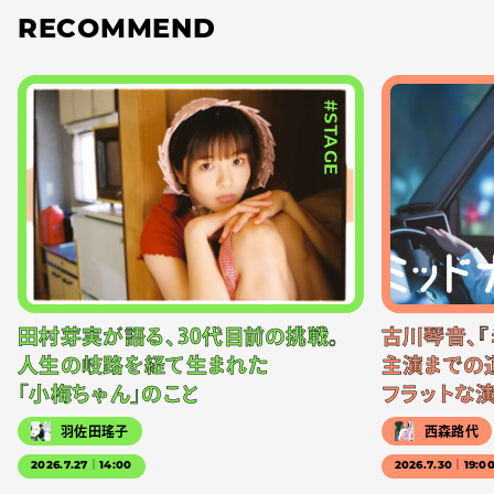
RECOMMEND
#STAGE
田村芽実が語る、30代目前の挑戦。
古川琴音、『
人生の岐路を経て生まれた
主演までの
「小梅ちゃん」のこと
フラットな
羽佐田瑤子
西森路代
2026.7.27｜14:00
2026.7.30｜19:0