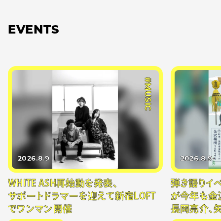
EVENTS
#MUSIC
2026.8.9
2026.8.9
WHITE ASH再始動を発表、
弾き語りイベン
サポートドラマーを迎えて新宿LOFT
が今年も金
でワンマン開催
長岡亮介、