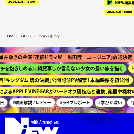
2026.3.31｜18:00
NiEW編集
2026.4.9｜19:00
TOP
T­A­G­S
ハオハオハオ
井ゆきの主演『連続ドラマＷ 恩田陸 ユージニア』放送決定
チを抱きしめる』、綺麗事しか言えない少女の長い旅を描く
H
『キングダム 魂の決戦』公開記念PV解禁！ 本編映像を初公開
よるAPPLE VINEGARがハードオフ藤枝店と連携、楽器や機
日
#映画解説 / レビュー
#ライブレポート
#学びが深い
#