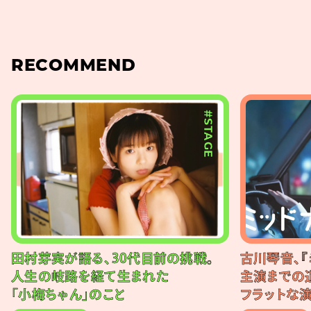
RECOMMEND
#STAGE
田村芽実が語る、30代目前の挑戦。
古川琴音、『
人生の岐路を経て生まれた
主演までの
「小梅ちゃん」のこと
フラットな