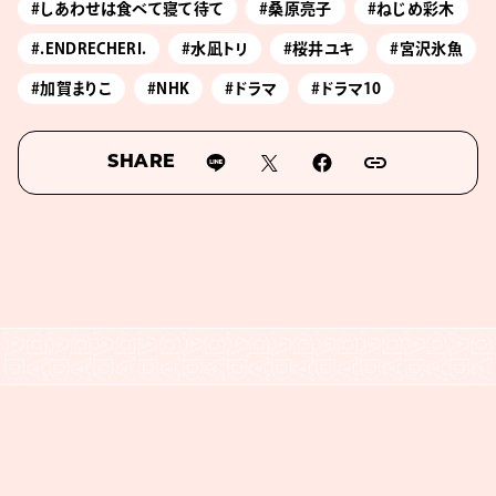
#しあわせは食べて寝て待て
#桑原亮子
#ねじめ彩木
#.ENDRECHERI.
#水凪トリ
#桜井ユキ
#宮沢氷魚
#加賀まりこ
#NHK
#ドラマ
#ドラマ10
SHARE