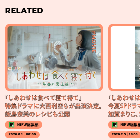
RELATED
#MOVIE
『しあわせは食べて寝て待て』
『しあわせ
特集ドラマに大西利空らが出演決定。
今夏SPドラ
飯島奈美のレシピも公開
加賀まりこ
NiEW編集部
NiEW編集
2026.8.1｜08:00
2026.2.5｜16:03