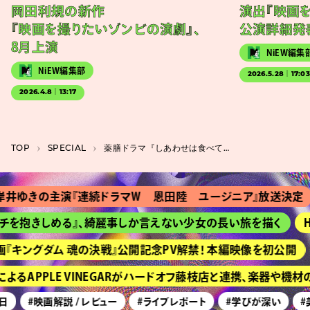
岡田利規の新作
演出『映画
『映画を撮りたいゾンビの演劇』、
公演詳細発
8月上演
NiEW編集
NiEW編集部
2026.5.28｜17:0
2026.4.8｜13:17
TOP
SPECIAL
薬膳ドラマ『しあわせは食べて寝て待て』が教えてくれる日常に潜む「良質な普通」
の主演『連続ドラマＷ 恩田陸 ユージニア』放送決定
『Ｔ
きしめる』、綺麗事しか言えない少女の長い旅を描く
HIME
ングダム 魂の決戦』公開記念PV解禁！ 本編映像を初公開
京都
APPLE VINEGARがハードオフ藤枝店と連携、楽器や機材の
#映画解説 / レビュー
#ライブレポート
#学びが深い
#美術