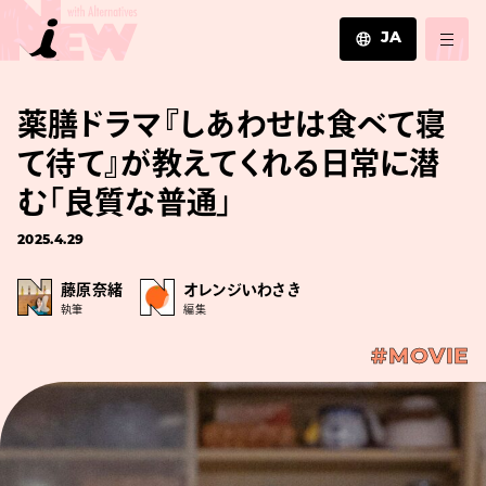
JA
JA
薬膳ドラマ『しあわせは食べて寝
EN
ZH
て待て』が教えてくれる日常に潜
む「良質な普通」
2025.4.29
藤原奈緒
オレンジいわさき
執筆
編集
#MOVIE