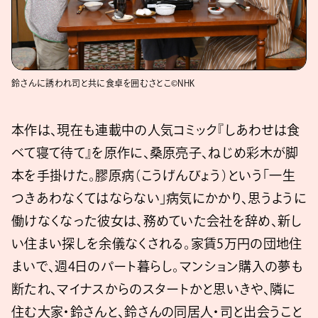
鈴さんに誘われ司と共に食卓を囲むさとこ©NHK
本作は、現在も連載中の人気コミック『しあわせは食
べて寝て待て』を原作に、桑原亮子、ねじめ彩木が脚
本を手掛けた。膠原病（こうげんびょう）という「一生
つきあわなくてはならない」病気にかかり、思うように
働けなくなった彼女は、務めていた会社を辞め、新し
い住まい探しを余儀なくされる。家賃5万円の団地住
まいで、週4日のパート暮らし。マンション購入の夢も
断たれ、マイナスからのスタートかと思いきや、隣に
住む大家・鈴さんと、鈴さんの同居人・司と出会うこと