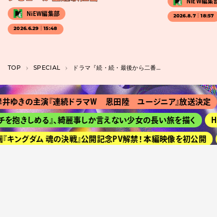
NiEW編集
NiEW編集部
2026.8.7｜18:57
2026.6.29｜15:48
TOP
SPECIAL
ドラマ『続・続・最後から二番目の恋』が描く変化の切なさと肯定
の主演『連続ドラマＷ 恩田陸 ユージニア』放送決定
『Ｔ
きしめる』、綺麗事しか言えない少女の長い旅を描く
HIME
ングダム 魂の決戦』公開記念PV解禁！ 本編映像を初公開
京都
APPLE VINEGARがハードオフ藤枝店と連携、楽器や機材の
#映画解説 / レビュー
#ライブレポート
#学びが深い
#美術展