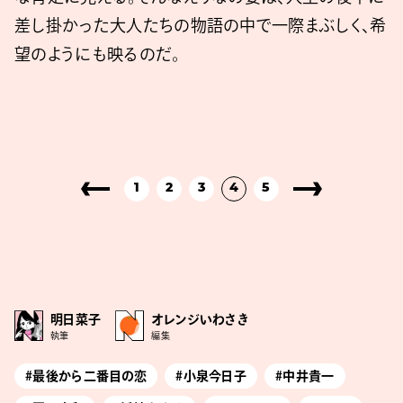
差し掛かった大人たちの物語の中で一際まぶしく、希
望のようにも映るのだ。
1
2
3
4
5
明日菜子
オレンジいわさき
執筆
編集
#最後から二番目の恋
#小泉今日子
#中井貴一