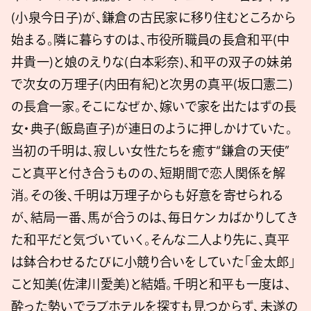
(小泉今日子)が、鎌倉の古民家に移り住むところから
始まる。隣に暮らすのは、市役所職員の長倉和平(中
井貴一)と娘のえりな(白本彩奈)、和平の双子の妹弟
で次女の万理子(内田有紀)と次男の真平(坂口憲二)
の長倉一家。そこになぜか、嫁いで家を出たはずの長
女・典子(飯島直子)が連日のように押しかけていた。
当初の千明は、寂しい女性たちを癒す“鎌倉の天使”
こと真平と付き合うものの、短期間で恋人関係を解
消。その後、千明は万理子からも好意を寄せられる
が、結局一番、馬が合うのは、毎日ケンカばかりしてき
た和平だと気づいていく。そんな二人より先に、真平
は鉢合わせるたびに小競り合いをしていた「金太郎」
こと知美(佐津川愛美)と結婚。千明と和平も一度は、
酔った勢いでラブホテルを探すも見つからず、未遂の