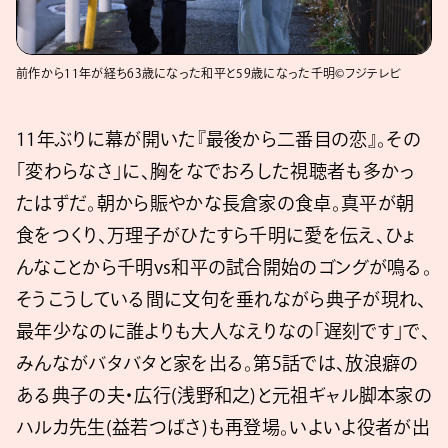
前作から11年が経ち63歳になった和平と59歳になった千明©フジテレビ
11年ぶりに幕が開いた『最後から二番目の恋』。その
「変わらなさ」に、胸をなでおろした視聴者も多かっ
たはずだ。朝から賑やかな長倉家の食卓。真平が朝
食をつくり、万理子がひたすら千明に愛を伝え、ひょ
んなことから千明vs和平の試合開始のゴングが鳴る。
そうこうしている間に文句を垂れながら典子が現れ、
最年少なのに誰よりも大人なえりなの「遅刻です」で、
みんながバタバタと家を出る。第5話では、放浪癖の
ある典子の夫・広行(浅野和之)と元祖ギャル脚本家の
ハルカ先生(益若つばさ)も再登場。いよいよ役者が出