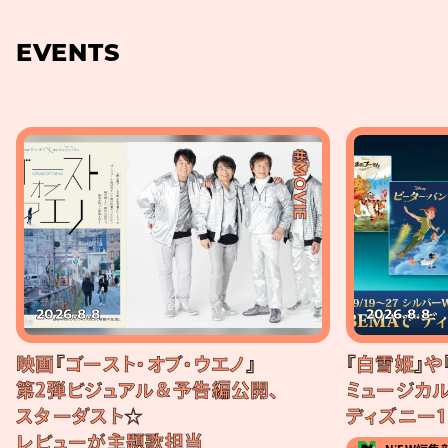
EVENTS
#MOVIE
2026.8.8
2026.8.8
映画『ゴースト・オブ・ウエノ』
『白雪姫』や
第2弾ビジュアル＆予告編公開、
ミュージカル
スターダスト☆
ディズニー1
レビューが主題歌担当