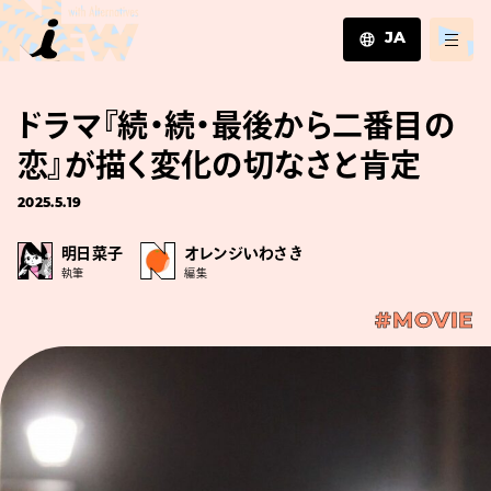
JA
JA
ドラマ『続・続・最後から二番目の
EN
ZH
恋』が描く変化の切なさと肯定
2025.5.19
明日菜子
オレンジいわさき
執筆
編集
#MOVIE