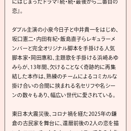
にはじまったドラマ『続・続・最後から二番目の
恋』。
ダブル主演の小泉今日子と中井貴一をはじめ、
坂口憲二・内田有紀・飯島直子らレギュラーメ
ンバーと完全オリジナル脚本を手掛ける人気
脚本家・岡田惠和、主題歌を手掛ける浜崎あゆ
みらが、13年間、欠けることなく奇跡的に再集
結した本作は、熟練のチームによるコミカルな
掛け合いの合間に挟まれる名セリフや名シー
ンの数々もあり、幅広い世代に愛されている。
東日本大震災後、コロナ禍を経た2025年の鎌
倉の古民家を舞台に、還暦前後の2人の恋を描