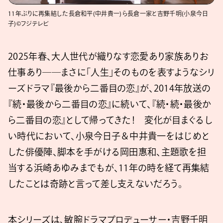
11年ぶりに再集結した長倉和平(中井貴一)ら長倉一家と吉野千明(小泉今日
子)©フジテレビ
2025年春、大人世代が織りなす恋愛あり家族ありお
仕事あり――まさに「人生」そのものを表すようなシリ
ーズドラマ『最後から二番目の恋』が、2014年放送の
『続・最後から二番目の恋』に続いて、『続・続・最後か
ら二番目の恋』として帰ってきた！ 変化が目まぐるし
い時代において、小泉今日子＆中井貴一をはじめと
した俳優陣、脚本を手がける岡田惠和、主題歌を担
当する浜崎あゆみまでもが、11年の時を経て再集結
したことは奇跡と言って差し支えないだろう。
本シリーズは、敏腕ドラマプロデューサー・吉野千明