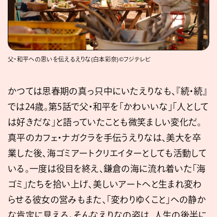
父・和平への思いを伝えるえりな(白本彩奈)©フジテレビ
かつては思春期の真っ只中にいたえりなも、『続・続』
では24歳。第5話で父・和平を「かわいいな」「人として
は好きだな」と語っていたことも微笑ましい変化だ。
真平のカフェ・ナガクラを手伝うえりなは、美大を卒
業した後、海ゴミアートクリエイターとしても活動して
いる。一度は役目を終え、鎌倉の海に流れ着いた「海
ゴミ」たちを拾い上げ、美しいアートへと生まれ変わ
らせる彼女の営みもまた、「変わりゆくこと」への静か
な肯定に見える。そんなえりなの姿は、人生の後半に