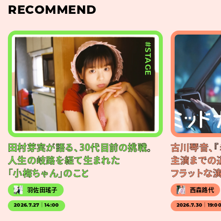
RECOMMEND
#STAGE
田村芽実が語る、30代目前の挑戦。
古川琴音、『
人生の岐路を経て生まれた
主演までの
「小梅ちゃん」のこと
フラットな
羽佐田瑤子
西森路代
2026.7.27｜14:00
2026.7.30｜19:0