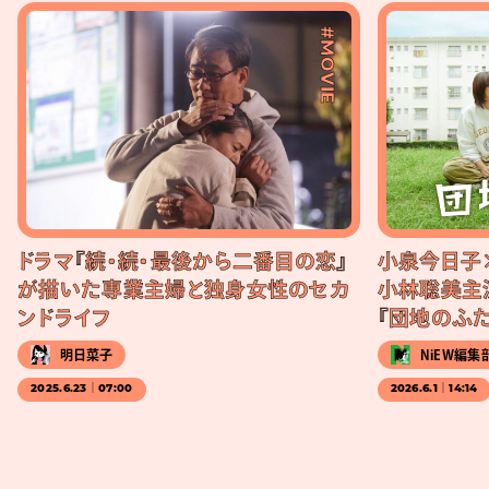
#MOVIE
ドラマ『続・続・最後から二番目の恋』
小泉今日子
が描いた専業主婦と独身女性のセカ
小林聡美主
ンドライフ
『団地のふ
明日菜子
NiEW編集
2025.6.23｜07:00
2026.6.1｜14:14