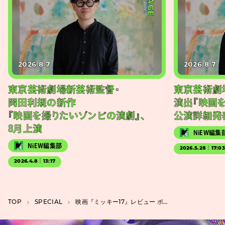
2026.8.7
2026.8.7
東京芸術劇場新芸術監督・
東京芸術劇
岡田利規の新作
演出『映画
『映画を撮りたいゾンビの演劇』、
公演詳細発
8月上演
NiEW編集
NiEW編集部
2026.5.28｜17:0
2026.4.8｜13:17
TOP
SPECIAL
映画『ミッキー17』レビュー ポン・ジュノはSFでも格差を皮肉で炙り出す