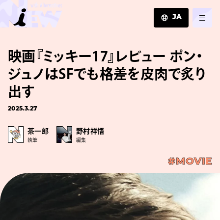
JA
JA
映画『ミッキー17』レビュー ポン・
EN
ZH
ジュノはSFでも格差を皮肉で炙り
出す
2025.3.27
茶一郎
野村祥悟
執筆
編集
#MOVIE