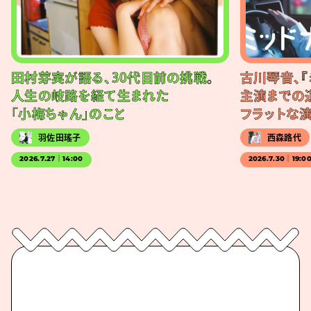
田村芽実が語る、30代目前の挑戦。
古川琴音、『
人生の岐路を経て生まれた
主演までの
「小梅ちゃん」のこと
フラットな
羽佐田瑤子
西森路代
2026.7.27｜14:00
2026.7.30｜19:0