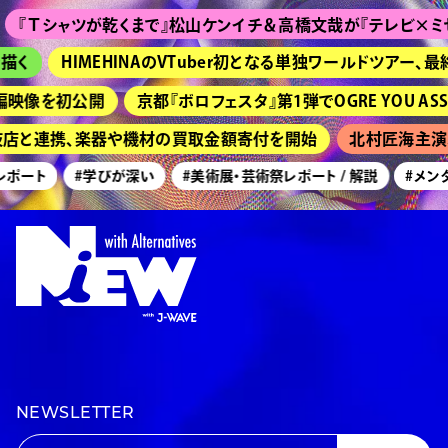
シャツが乾くまで』松山ケンイチ＆高橋文哉が『テレビ×ミセス』出演！ 
HIMEHINAのVTuber初となる単独ワールドツアー、最終公演
像を初公開
京都『ボロフェスタ』第1弾でOGRE YOU ASSHOLE、T
枝店と連携、楽器や機材の買取金額寄付を開始
北村匠海主演、映画
ート
#学びが深い
#美術展・芸術祭レポート / 解説
#メンタル
NEWSLETTER