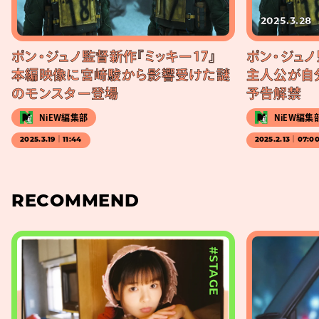
2025.3.28
ポン・ジュノ監督新作『ミッキー17』
ポン・ジュノ
本編映像に宮﨑駿から影響受けた謎
主人公が自
のモンスター登場
予告解禁
NiEW編集部
NiEW編集
2025.3.19｜11:44
2025.2.13｜07:0
RECOMMEND
#STAGE