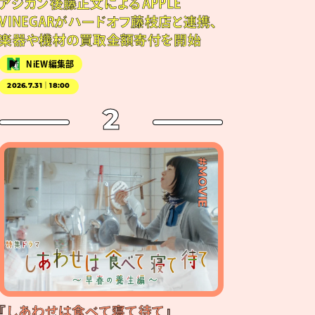
アジカン後藤正文によるAPPLE
VINEGARがハードオフ藤枝店と連携、
楽器や機材の買取金額寄付を開始
NiEW編集部
2026.7.31｜18:00
2
#MOVIE
『しあわせは食べて寝て待て』