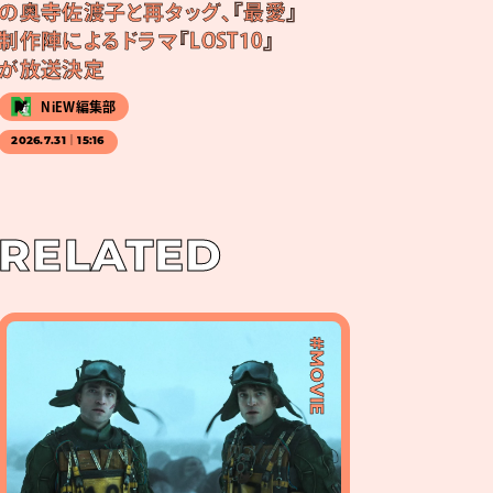
の奥寺佐渡子と再タッグ、『最愛』
制作陣によるドラマ『LOST10』
が放送決定
NiEW編集部
2026.7.31｜15:16
RELATED
#MOVIE