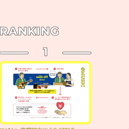
RANKING
1
#MUSIC