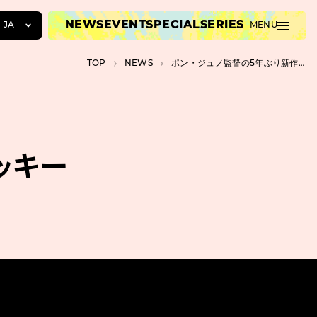
NEWS
EVENT
SPECIAL
SERIES
JA
MENU
JA
TOP
NEWS
ポン・ジュノ監督の5年ぶり新作『ミッキー17』は人間を使い捨て
EN
ZH
ッキー