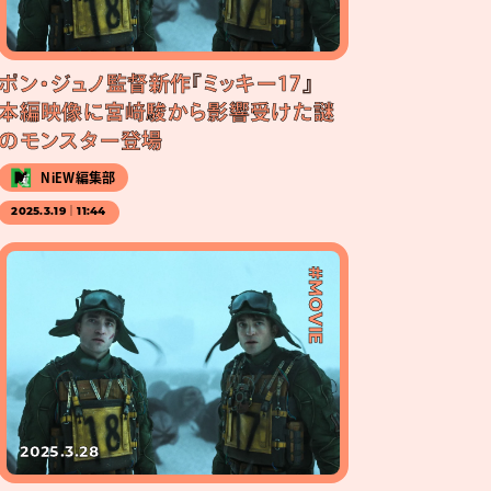
ポン・ジュノ監督新作『ミッキー17』
本編映像に宮﨑駿から影響受けた謎
のモンスター登場
NiEW編集部
2025.3.19｜11:44
#MOVIE
2025.3.28