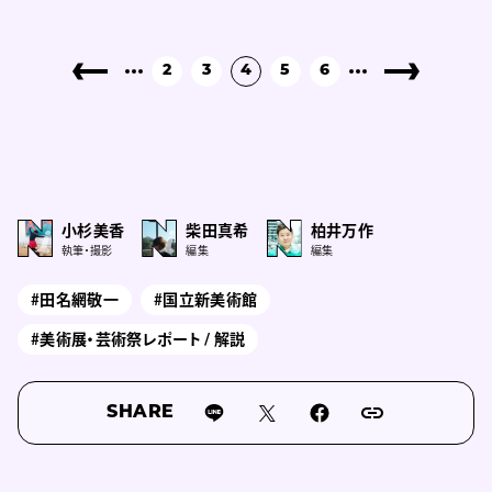
2
3
4
5
6
小杉美香
柴田真希
柏井万作
執筆・撮影
編集
編集
#田名網敬一
#国立新美術館
#美術展・芸術祭レポート / 解説
SHARE