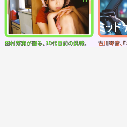
田村芽実が語る、30代目前の挑戦。
古川琴音、『
人生の岐路を経て生まれた
主演までの
「小梅ちゃん」のこと
フラットな
羽佐田瑤子
西森路代
2026.7.27｜14:00
2026.7.30｜19:0