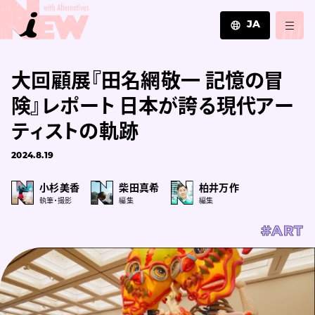
JA
JA
大回顧展『田名網敬一 記憶の冒
EN
ZH
険』レポート 日本が誇る現代アー
ティストの軌跡
2024.8.19
小杉美香
柴田真希
柏井万作
執筆・撮影
編集
編集
#ART