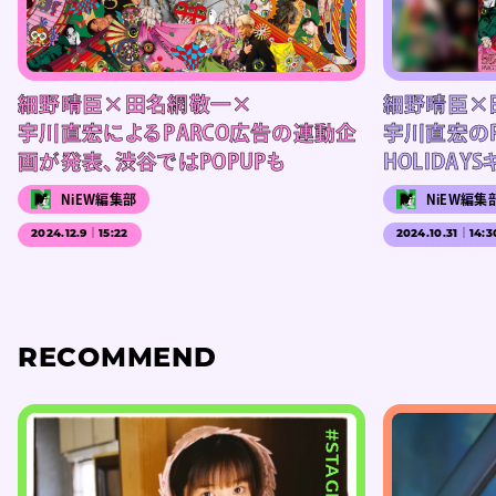
細野晴臣×田名網敬一×
細野晴臣×
宇川直宏によるPARCO広告の連動企
宇川直宏のPA
画が発表、渋谷ではPOPUPも
HOLIDA
NiEW編集部
NiEW編集
2024.12.9｜15:22
2024.10.31｜14:3
RECOMMEND
#STAGE