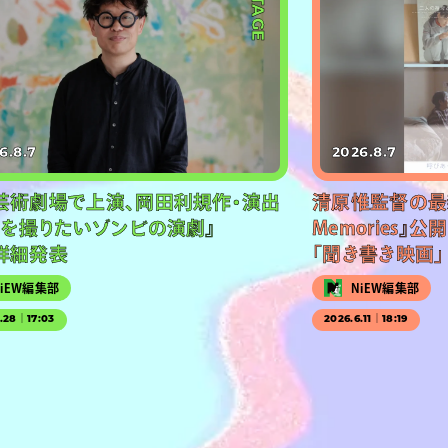
#STAGE
6.8.7
2026.8.7
芸術劇場で上演、岡田利規作・演出
清原惟監督の最新作
画を撮りたいゾンビの演劇』
Memories』
詳細発表
「聞き書き映画」
NiEW編集部
NiEW編集部
5.28｜17:03
2026.6.11｜18:19