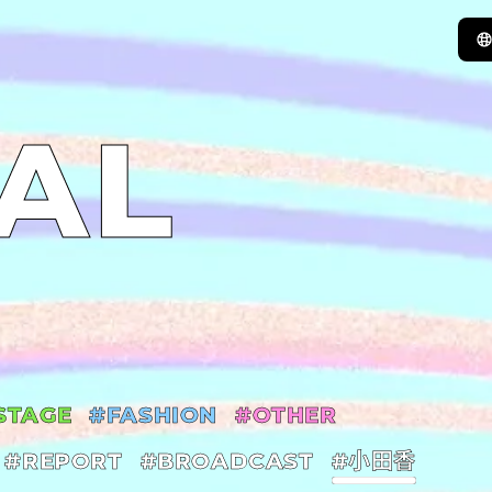
AL
STAGE
#FASHION
#OTHER
#REPORT
#BROADCAST
#小田香