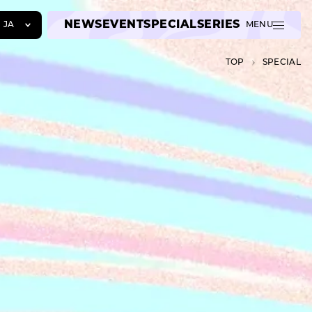
NEWS
EVENT
SPECIAL
SERIES
JA
MENU
JA
TOP
SPECIAL
EN
ZH