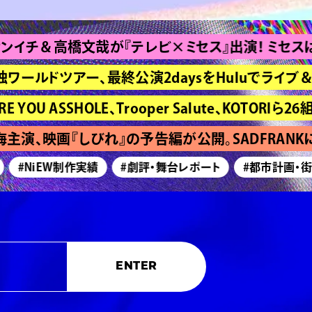
橋文哉が『テレビ×ミセス』出演！ ミセスは“Brand
ワールドツアー、最終公演2daysをHuluでライブ＆見逃
SSHOLE、Trooper Salute、KOTORIら26組発表
、映画『しびれ』の予告編が公開。SADFRANKに
#NiEW制作実績
#劇評・舞台レポート
#都市計画・街づく
ENTER