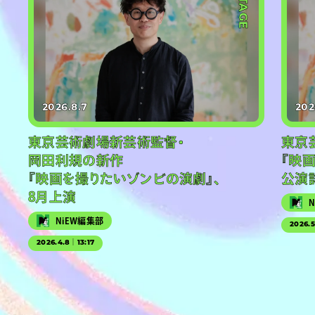
#STAGE
2026.8.7
202
東京芸術劇場新芸術監督・
東京
岡田利規の新作
『映
『映画を撮りたいゾンビの演劇』、
公演
8月上演
NiEW編集部
2026.
2026.4.8｜13:17