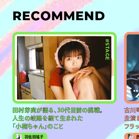
RECOMMEND
#STAGE
田村芽実が語る、30代目前の挑戦。
古川
人生の岐路を経て生まれた
主演
「小梅ちゃん」のこと
フラ
羽佐田瑤子