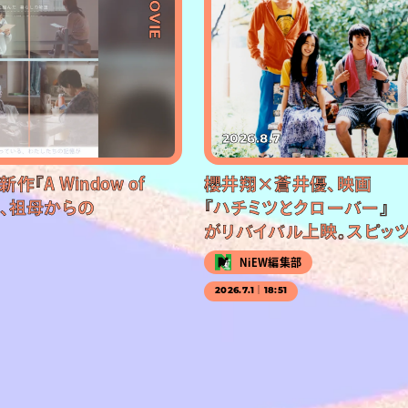
#MOVIE
2026.8.7
『A Window of
櫻井翔×蒼井優、映画
公開、祖母からの
『ハチミツとクローバー』
がリバイバル上映。スピッ
NiEW編集部
2026.7.1｜18:51