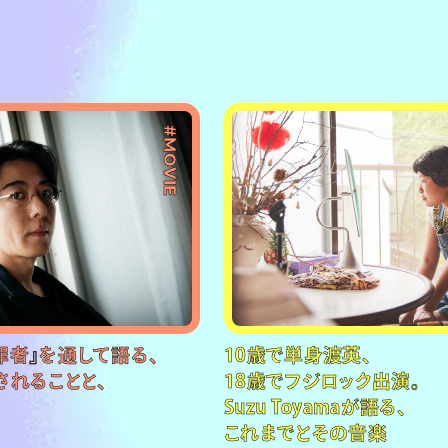
#MOVIE
罪者』を通して語る、
10歳で単身渡英、
されることと、
18歳でフジロック出演。
Suzu Toyamaが語る、
これまでとその音楽