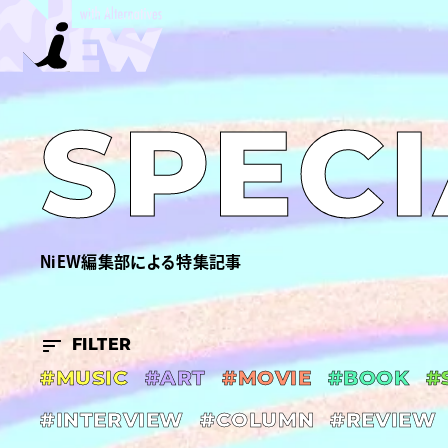
SPECI
NiEW編集部による特集記事
FILTER
#MUSIC
#ART
#MOVIE
#BOOK
#
#INTERVIEW
#COLUMN
#REVIEW