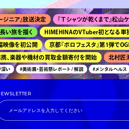
』放送決定
『Ｔシャツが乾くまで』松山ケンイチ＆高
旅を描く
HIMEHINAのVTuber初となる単独
像を初公開
京都『ボロフェスタ』第1弾でOGRE YOU A
携、楽器や機材の買取金額寄付を開始
北村匠海主演
#美術展・芸術祭レポート / 解説
#メンタルヘルス
NEWSLETTER