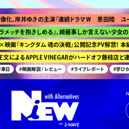
岸井ゆきの主演『連続ドラマＷ 恩田陸 ユージニア
チを抱きしめる』、綺麗事しか言えない少女の長い
画『キングダム 魂の決戦』公開記念PV解禁！ 本編映
よるAPPLE VINEGARがハードオフ藤枝店と連
#映画解説 / レビュー
#ライブレポート
#学びが深い