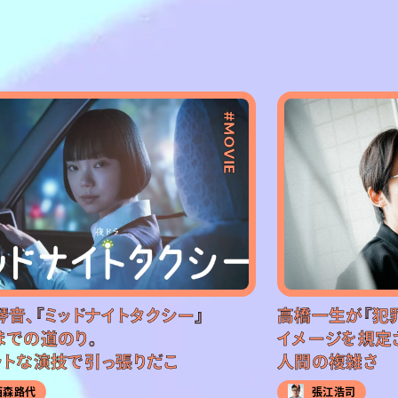
#MOVIE
琴音、『ミッドナイトタクシー』
高橋一生が『犯
までの道のり。
イメージを規定
ットな演技で引っ張りだこ
人間の複雑さ
西森路代
張江浩司