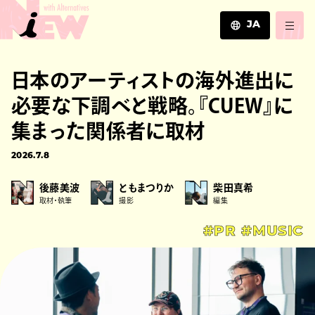
JA
JA
日本のアーティストの海外進出に
EN
ZH
必要な下調べと戦略。『CUEW』に
集まった関係者に取材
2026.7.8
後藤美波
ともまつりか
柴田真希
取材・執筆
撮影
編集
#PR
#MUSIC