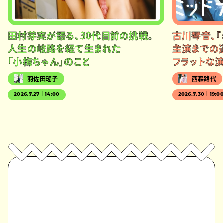
田村芽実が語る、30代目前の挑戦。
古川琴音、『
人生の岐路を経て生まれた
主演までの
「小梅ちゃん」のこと
フラットな
羽佐田瑤子
西森路代
2026.7.27｜14:00
2026.7.30｜19:0