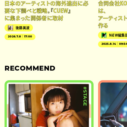
日本のアーティストの海外進出に必
合同会社KO
要な下調べと戦略。『CUEW』
は、
に集まった関係者に取材
アーティス
作る
後藤美波
NiEW編集
2026.7.8｜17:00
2025.8.14｜09:5
RECOMMEND
#STAGE