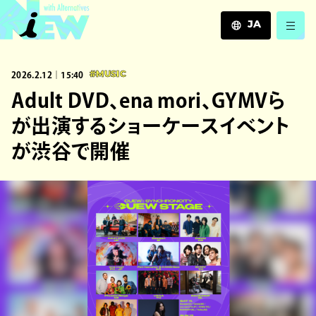
JA
JA
2026.2.12｜15:40
#MUSIC
EN
ZH
Adult DVD、ena mori、GYMVら
が出演するショーケースイベント
が渋谷で開催