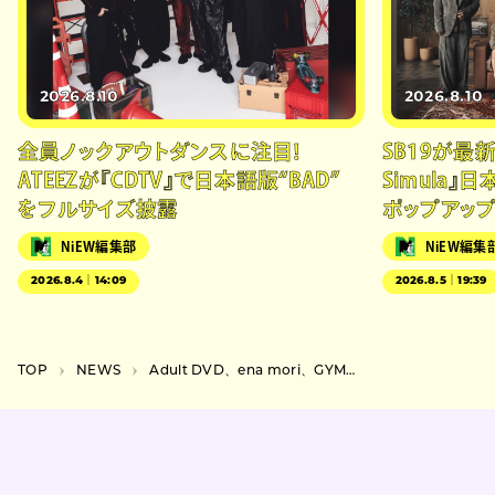
2026.8.10
2026.8.10
全員ノックアウトダンスに注目！
SB19が最新
ATEEZが『CDTV』で日本語版“BAD”
Simula』
をフルサイズ披露
ポップアッ
NiEW編集部
NiEW編集
2026.8.4｜14:09
2026.8.5｜19:39
TOP
NEWS
Adult DVD、ena mori、GYMVらが出演するショーケースイベントが渋谷で開催