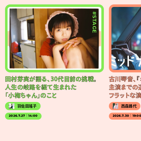
#STAGE
田村芽実が語る、30代目前の挑戦。
古川琴音、『
人生の岐路を経て生まれた
主演までの
「小梅ちゃん」のこと
フラットな
羽佐田瑤子
西森路代
2026.7.27｜14:00
2026.7.30｜19:0