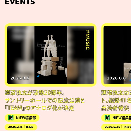
EVENTS
#MUSIC
2026.8.6
2026.8.6
蓮沼執太が活動20周年。
蓮沼執太の
サントリーホールでの記念公演と
ト、総勢41
『TEAM』のアナログ化が決定
出演者発表
NiEW編集部
NiEW編集
2026.2.13｜15:29
2026.4.24｜14:5