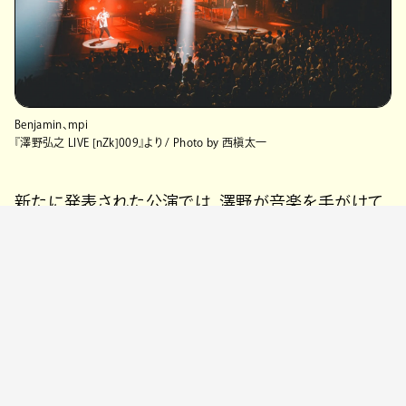
Benjamin、mpi
『澤野弘之 LIVE [nZk]009』より / Photo by 西槇太一
新たに発表された公演では、澤野が音楽を手がけて
きた『閃光のハサウェイ』『機動戦士ガンダムUC』『機
動戦士ガンダムNT』の楽曲を、作品の名シーンととも
に披露。演奏は澤野自身のピアノをはじめ、室屋光一
郎ストリングスを交えたオーケストラとバンドの特別
編成で行われる。さらにゲストボーカルとして、mpi、
SennaRin、Benjamin、mizuki、Lacoの5名が出演予
定。