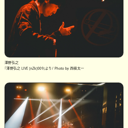
澤野弘之
『澤野弘之 LIVE [nZk]009』より / Photo by 西槇太一