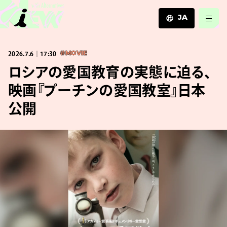
JA
JA
2026.7.6｜17:30
#MOVIE
EN
ZH
ロシアの愛国教育の実態に迫る、
映画『プーチンの愛国教室』日本
公開