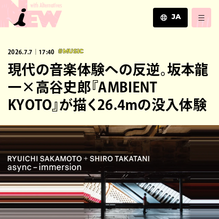
JA
JA
2026.7.7｜17:40
#MUSIC
EN
ZH
現代の音楽体験への反逆。坂本龍
一×高谷史郎『AMBIENT
KYOTO』が描く26.4mの没入体験