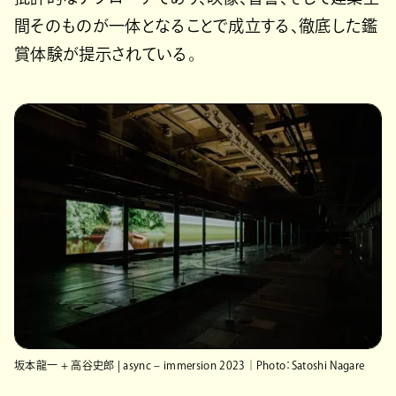
間そのものが一体となることで成立する、徹底した鑑
賞体験が提示されている。
坂本龍一 + 高谷史郎 | async – immersion 2023｜Photo：Satoshi Nagare