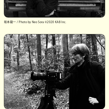
坂本龍一
/ Photo by Neo Sora ©︎2020 KAB Inc.