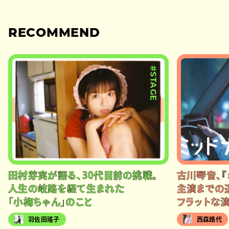
RECOMMEND
#STAGE
田村芽実が語る、30代目前の挑戦。
古川琴音、『
人生の岐路を経て生まれた
主演までの
「小梅ちゃん」のこと
フラットな
羽佐田瑤子
西森路代