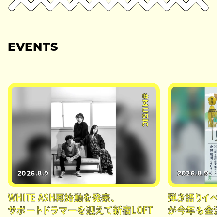
EVENTS
#MUSIC
2026.8.9
2026.8.9
WHITE ASH再始動を発表、
弾き語りイベン
サポートドラマーを迎えて新宿LOFT
が今年も金