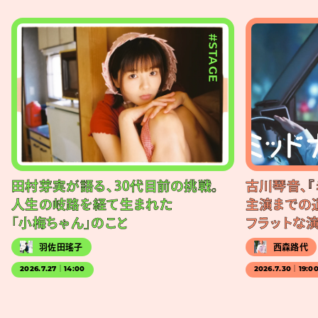
#STAGE
田村芽実が語る、30代目前の挑戦。
古川琴音、『
人生の岐路を経て生まれた
主演までの
「小梅ちゃん」のこと
フラットな
羽佐田瑤子
西森路代
2026.7.27｜14:00
2026.7.30｜19:0