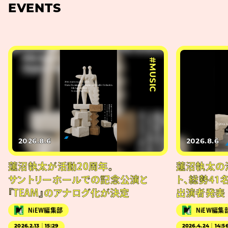
EVENTS
#MUSIC
2026.8.6
2026.8.6
蓮沼執太が活動20周年。
蓮沼執太の
サントリーホールでの記念公演と
ト、総勢41
『TEAM』のアナログ化が決定
出演者発表
NiEW編集部
NiEW編集
2026.2.13｜15:29
2026.4.24｜14:5