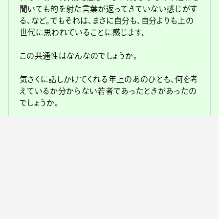
聞いても的を射た言葉が返ってきていない感じがす
る、など。でもそれは、まさに自分も、自分よりも上の
世代に思われていることに感じます。
この共通性はなんなのでしょうか。
気さくに話しかけてくれる年上のあのひとも、何を考
えているか分からない若者であったときがあったの
でしょうか。
最近、自分が子供の頃に流行ったものの名前をよく
メディアで見かけるようになりました。子供の頃に流
行ったゲームは、その世代だった大人がいまも夢中
になって遊んでいます。同世代のお笑い芸人が出す
単語にノスタルジーや共感を覚えることが、私はおそ
ろしく感じます。
社会の中心になっていくことは、世界が自分のもの
になっていくこと。知っているもの、知っていることで