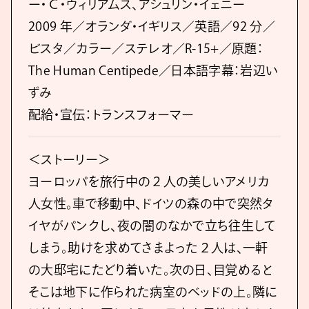
ー・Ｃ・ウィリアムス、アシュリン・イェニー
2009 年／オランダ・イギリス／英語／92 分／
ビスタ／カラー／ステレオ／R-15+／原題：
The Human Centipede／日本語字幕：岩辺い
ずみ
配給・宣伝：トランスフォーマー
＜ストーリー＞
ヨーロッパを旅行中の２人の美しいアメリカ
人女性。車で移動中、ドイツの森の中で突然タ
イヤがパンクし、夜の闇のなかで立ち往生して
しまう。助けを求めてさまよった２人は、一軒
の大邸宅にたどり着いた。次の日、目覚めると
そこは地下に作られた病室のベッドの上。隣に