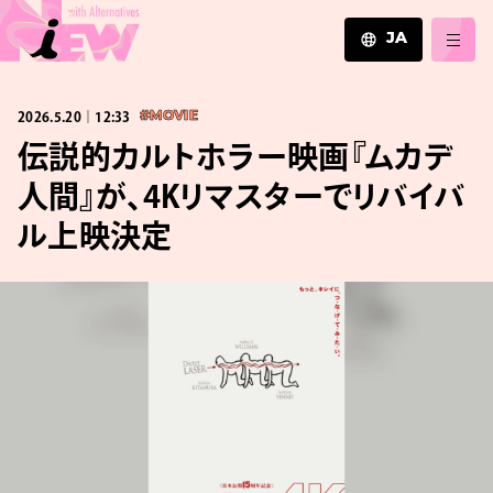
JA
JA
2026.5.20｜12:33
#MOVIE
EN
ZH
伝説的カルトホラー映画『ムカデ
人間』が、4Kリマスターでリバイバ
ル上映決定