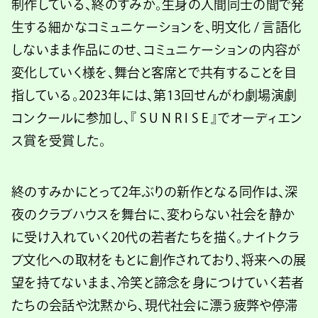
制作している、終のすみか。生身の人間同士の間で発
生する細かなコミュニケーションを、明文化 / 言語化
しないまま作品にのせ、コミュニケーションの内容が
変化していく様を、舞台と客席とで共有することを目
指している。2023年には、第13回せんがわ劇場演劇
コンクールに参加し、『 S U N R I S E 』でオーディエン
ス賞を受賞した。
終のすみかにとって2年ぶりの新作となる同作は、深
夜のクラブハウスを舞台に、変わらない社会を静か
に受け入れていく20代の若者たちを描く。ナイトクラ
ブ文化への取材をもとに創作されており、将来への展
望を持てないまま、冷笑と諦念を身につけていく若者
たちの会話や沈黙から、現代社会に漂う疲弊や停滞